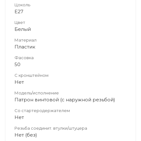
Цоколь
E27
Цвет
Белый
Материал
Пластик
Фасовка
50
С кронштейном
Нет
Модель/исполнение
Патрон винтовой (с наружной резьбой)
Со стартеродержателем
Нет
Резьба соединит. втулки/штуцера
Нет (без)