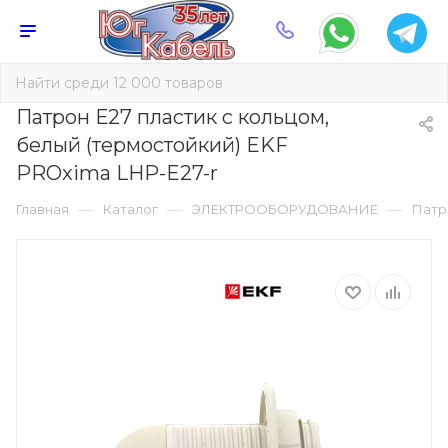
Патрон Е27 пластик с кольцом,
белый (термостойкий) EKF
PROxima LHP-E27-r
—
—
—
Главная
Каталог
ЭЛЕКТРООБОРУДОВАНИЕ
Патр