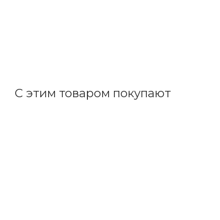
Feron
Патрон Е27 керамический (LH01) 22327
В наличии: 1
36.47
р.
/шт
37.60
р.
цена магазина
+
3.65 бонусов
С этим товаром покупают
Код товара: 95290