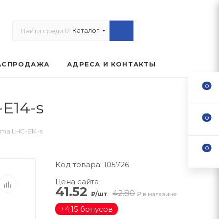
Каталог
АСПРОДАЖА
АДРЕСА И КОНТАКТЫ
0
E14-s
0
ma LHC-E14-s
0
Код товара: 105726
Цена сайта
41.52
42.80
₽/шт
₽ в магазине
+
4.15 бонусов