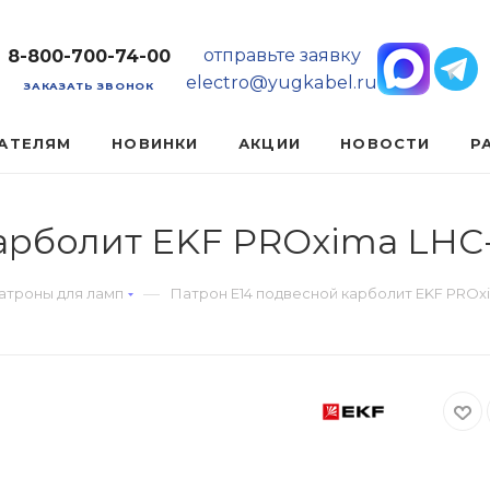
отправьте заявку
8-800-700-74-00
electro@yugkabel.ru
ЗАКАЗАТЬ ЗВОНОК
АТЕЛЯМ
НОВИНКИ
АКЦИИ
НОВОСТИ
Р
арболит EKF PROxima LHC-
—
атроны для ламп
Патрон Е14 подвесной карболит EKF PROxi