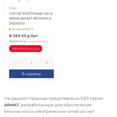
ИЭК
УЗО 4Р 63А/300мА тип A
(R10N) ARMAT AR-R10N-4-
063A300
В наличии: 9
8 369.55
р.
/шт
8628.40
р.
цена магазина
+
836.95 бонусов
В корзину
На данной странице представлены УЗО серии
ARMAT
, разработанные для обеспечения
безопасности электрических сетей за счет