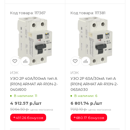
Код товара: 117367
Код товара: 117381
ИЭК
ИЭК
УЗО 2Р 40А/100мА тип A
УЗО 2Р 63А/30мА тип A
(R10N) ARMAT AR-R10N-2-
(R10N) ARMAT AR-R10N-2-
040A100
063A030
В наличии: 11
В наличии: 6
4 912.57
р.
/шт
6 801.74
р.
/шт
5064.50
р.
7012.10
р.
цена магазина
цена магазина
+
+
491.26 бонусов
680.17 бонусов