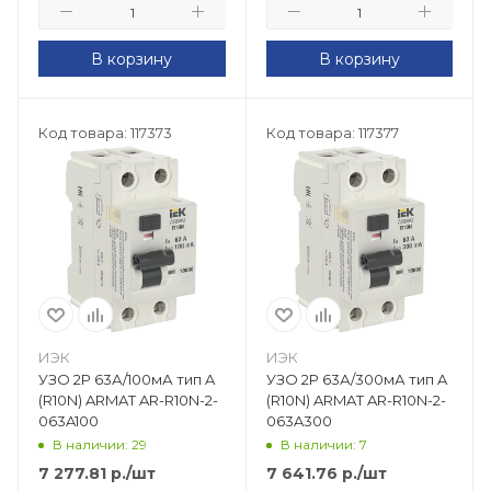
В корзину
В корзину
Код товара: 117373
Код товара: 117377
ИЭК
ИЭК
УЗО 2Р 63А/100мА тип A
УЗО 2Р 63А/300мА тип A
(R10N) ARMAT AR-R10N-2-
(R10N) ARMAT AR-R10N-2-
063A100
063A300
В наличии: 29
В наличии: 7
7 277.81
р.
/шт
7 641.76
р.
/шт