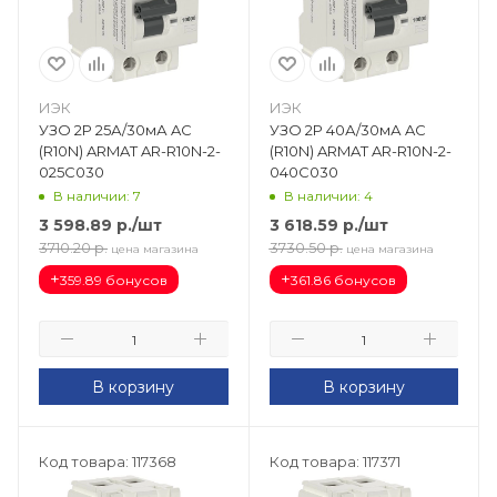
ИЭК
ИЭК
УЗО 2Р 25А/30мА AC
УЗО 2Р 40А/30мА AC
(R10N) ARMAT AR-R10N-2-
(R10N) ARMAT AR-R10N-2-
025C030
040C030
В наличии: 7
В наличии: 4
3 598.89
р.
/шт
3 618.59
р.
/шт
3710.20
р.
3730.50
р.
цена магазина
цена магазина
+
+
359.89 бонусов
361.86 бонусов
В корзину
В корзину
Код товара: 117368
Код товара: 117371