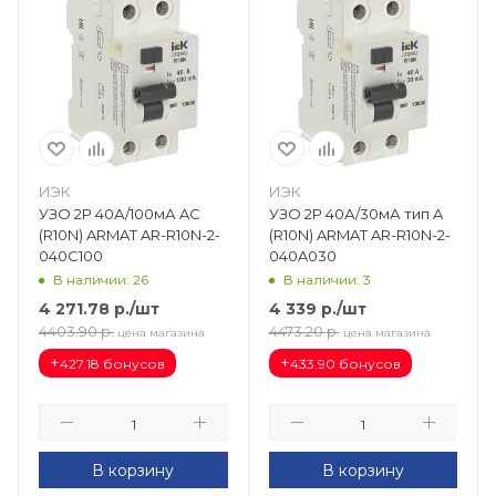
ИЭК
ИЭК
УЗО 2Р 40А/100мА AC
УЗО 2Р 40А/30мА тип A
(R10N) ARMAT AR-R10N-2-
(R10N) ARMAT AR-R10N-2-
040C100
040A030
В наличии: 26
В наличии: 3
4 271.78
р.
/шт
4 339
р.
/шт
4403.90
р.
4473.20
р.
цена магазина
цена магазина
+
+
427.18 бонусов
433.90 бонусов
В корзину
В корзину