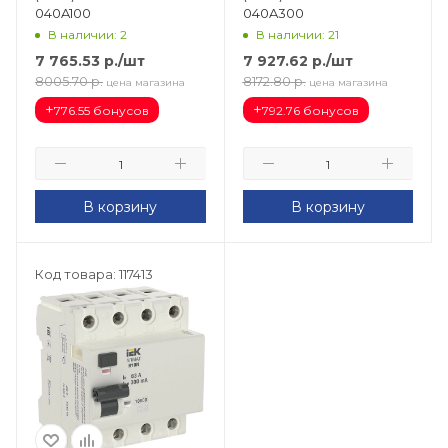
040A100
040A300
В наличии: 2
В наличии: 21
7 765.53
р.
/шт
7 927.62
р.
/шт
8005.70
р.
8172.80
р.
цена магазина
цена магазина
+
+
776.55 бонусов
792.76 бонусов
В корзину
В корзину
Код товара: 117413