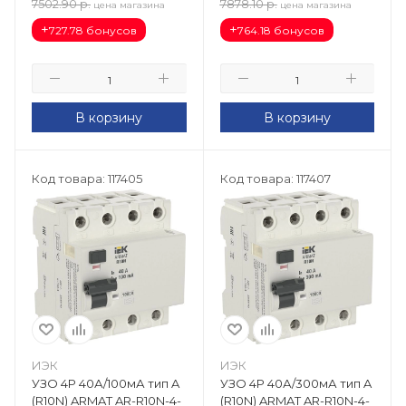
7502.90
р.
7878.10
р.
цена магазина
цена магазина
+
+
727.78 бонусов
764.18 бонусов
В корзину
В корзину
Код товара: 117405
Код товара: 117407
ИЭК
ИЭК
УЗО 4Р 40А/100мА тип A
УЗО 4Р 40А/300мА тип A
(R10N) ARMAT AR-R10N-4-
(R10N) ARMAT AR-R10N-4-