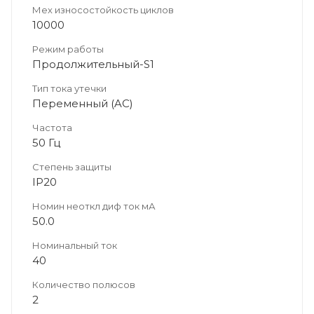
Мех износостойкость циклов
10000
Режим работы
Продолжительный-S1
Тип тока утечки
Переменный (AC)
Частота
50 Гц
Степень защиты
IP20
Номин неоткл диф ток мА
50.0
Номинальный ток
40
Количество полюсов
2