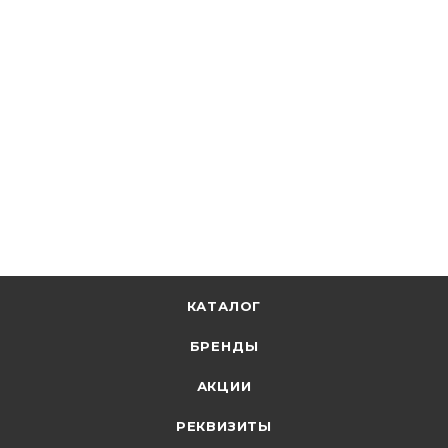
ДКС
Диф. автомат 2Р С40А/30мА 6кА (АВДТ YON max MDR)
MDR63N-1N2C40-A
В наличии: 8
1 372.16
р.
/шт
1414.60
р.
цена магазина
+
137.22 бонусов
В корзину
КАТАЛОГ
БРЕНДЫ
АКЦИИ
РЕКВИЗИТЫ