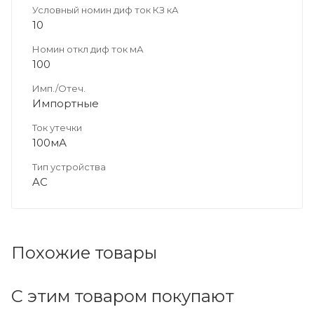
Условный номин диф ток КЗ кА
10
Номин откл диф ток мА
100
Имп./Отеч.
Импортные
Ток утечки
100мА
Тип устройства
AC
Похожие товары
С этим товаром покупают