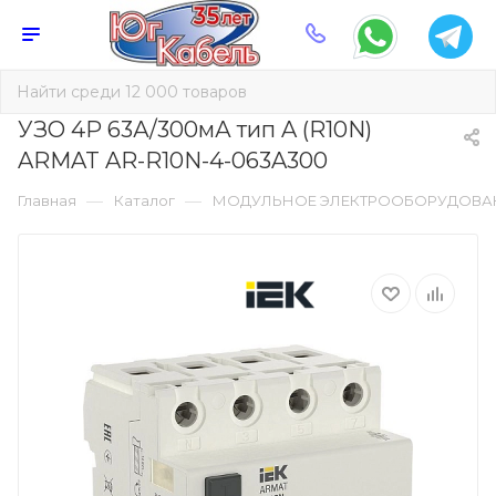
УЗО 4Р 63А/300мА тип A (R10N)
ARMAT AR-R10N-4-063A300
—
—
Главная
Каталог
МОДУЛЬНОЕ ЭЛЕКТРООБОРУДОВА