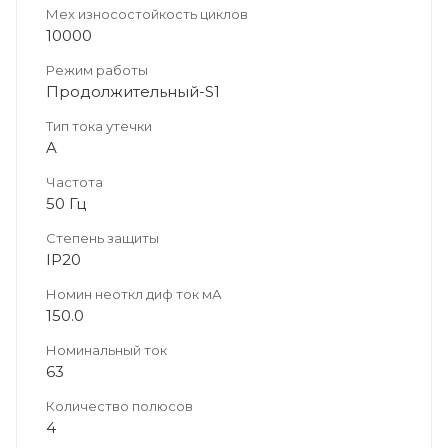
Мех износостойкость циклов
10000
Режим работы
Продолжительный-S1
Тип тока утечки
A
Частота
50 Гц
Степень защиты
IP20
Номин неоткл диф ток мА
150.0
Номинальный ток
63
Количество полюсов
4