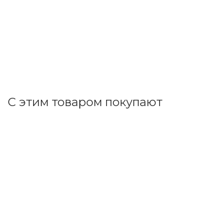
В наличии: 9
8 369.55
р.
/шт
8628.40
р.
цена магазина
+
836.95 бонусов
В корзину
С этим товаром покупают
Код товара: 17687