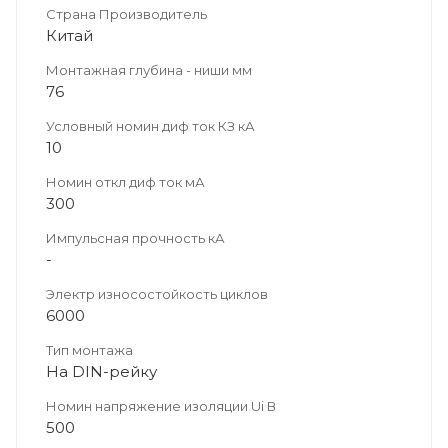
Страна Производитель
Китай
Монтажная глубина - ниши мм
76
Условный номин диф ток КЗ кА
10
Номин откл диф ток мА
300
Импульсная прочность кА
-
Электр износостойкость циклов
6000
Тип монтажа
На DIN-рейку
Номин напряжение изоляции Ui В
500