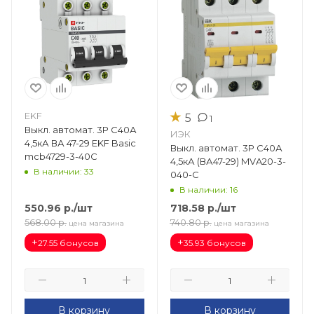
★
EKF
5
1
Выкл. автомат. 3Р С40А
ИЭК
4,5кА ВА 47-29 EKF Basic
Выкл. автомат. 3Р С40А
mcb4729-3-40C
4,5кА (ВА47-29) MVA20-3-
В наличии: 33
040-C
В наличии: 16
550.96
р.
/шт
718.58
р.
/шт
568.00
р.
740.80
р.
цена магазина
цена магазина
+
+
27.55 бонусов
35.93 бонусов
В корзину
В корзину