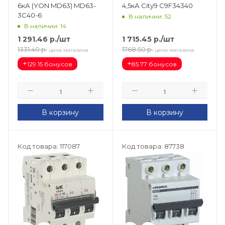
6кА (YON MD63) MD63-
4,5кА Сity9 C9F34340
3C40-6
В наличии: 52
В наличии: 14
1 291.46
р.
/шт
1 715.45
р.
/шт
1331.40
р.
1768.50
р.
цена магазина
цена магазина
+
+
129.15 бонусов
85.77 бонусов
В корзину
В корзину
Код товара: 117087
Код товара: 87738