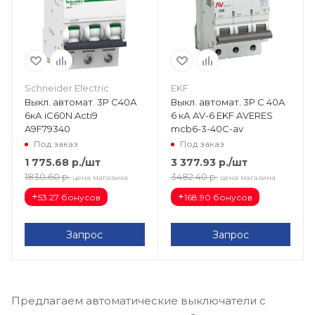
Schneider Electric
EKF
Выкл. автомат. 3Р С40А
Выкл. автомат. 3Р С 40A
6кА iC60N Acti9
6 кА AV-6 EKF AVERES
A9F79340
mcb6-3-40C-av
Под заказ
Под заказ
1 775.68
р.
/шт
3 377.93
р.
/шт
1830.60
р.
3482.40
р.
цена магазина
цена магазина
+
+
53.27 бонусов
168.90 бонусов
Запрос
Запрос
Предлагаем автоматические выключатели с