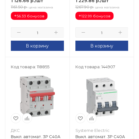
1 126.66
р.
/шт
1 229.86
р.
/шт
1161.50
р.
1267.90
р.
цена магазина
цена магазина
+
+
56.33 бонусов
122.99 бонусов
В корзину
В корзину
Код товара: 118855
Код товара: 144907
ДКС
Systeme Electric
Выкл. автомат. 3Р С40А
Выкл. автомат. 3Р С40А