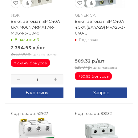
ИЭК
GENERICA
Выкл. автомат. 3Р С40А
Выкл. автомат. 3Р С40А
6кА M06N ARMAT AR-
4,5кА (ВА47-29) MVA25-3-
M06N-3-C040
040-C
В наличии: 3
Под заказ
2 394.93
р.
/шт
2469.00
р.
цена магазина
509.32
р.
/шт
+
239.49 бонусов
525.07
р.
цена магазина
+
50.93 бонусов
В корзину
Запрос
Код товара: 45927
Код товара: 98132