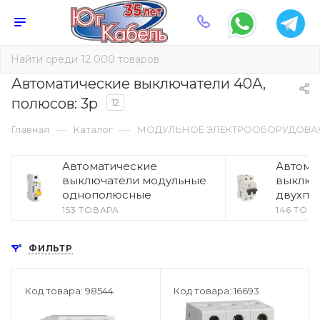
Автоматические выключатели 40А,
полюсов: 3p
12
—
—
Главная
Каталог
МОДУЛЬНОЕ ЭЛЕКТРООБОРУДОВА
Автоматические
Автома
выключатели модульные
выключ
однополюсные
двухпо
153 ТОВАРА
146 ТОВ
ФИЛЬТР
Код товара: 98544
Код товара: 16693