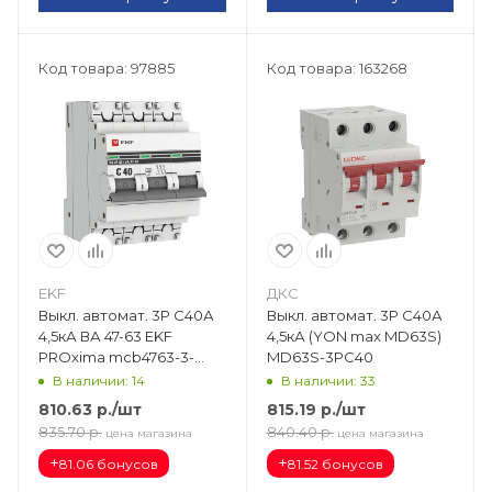
Код товара: 97885
Код товара: 163268
EKF
ДКС
Выкл. автомат. 3Р С40А
Выкл. автомат. 3Р С40А
4,5кА ВА 47-63 EKF
4,5кА (YON max MD63S)
PROxima mcb4763-3-
MD63S-3PC40
40C-pro
В наличии: 14
В наличии: 33
810.63
р.
/шт
815.19
р.
/шт
835.70
р.
840.40
р.
цена магазина
цена магазина
+
+
81.06 бонусов
81.52 бонусов