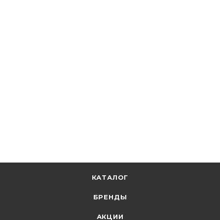
★
4.9
8
Кабэкс
Кабель ВВГ-Пнг(А)-LS 3х2,5 ок (0,66кВ) Кабэкс
В наличии: 103222
126.78
р.
/м
130.70
р.
цена магазина
+
6.34 бонусов
В корзину
КАТАЛОГ
БРЕНДЫ
АКЦИИ