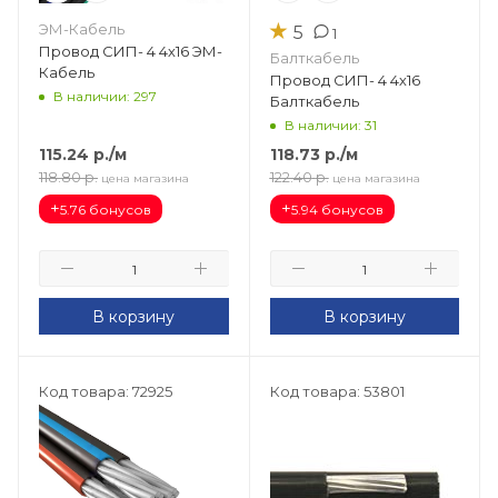
★
ЭМ-Кабель
5
1
Провод СИП- 4 4х16 ЭМ-
Балткабель
Кабель
Провод СИП- 4 4х16
В наличии: 297
Балткабель
В наличии: 31
115.24
р.
/м
118.73
р.
/м
118.80
р.
122.40
р.
цена магазина
цена магазина
+
+
5.76 бонусов
5.94 бонусов
В корзину
В корзину
Код товара: 72925
Код товара: 53801