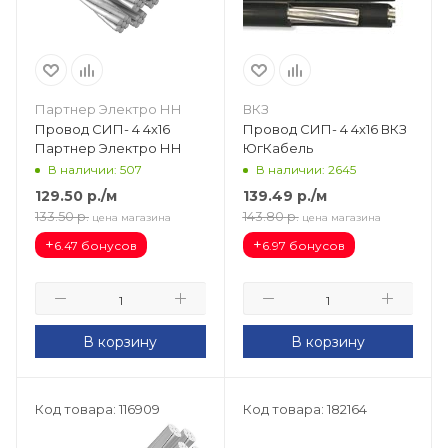
Партнер Электро НН
ВКЗ
Провод СИП- 4 4х16
Провод СИП- 4 4х16 ВКЗ
Партнер Электро НН
ЮгКабель
В наличии: 507
В наличии: 2645
129.50
р.
/м
139.49
р.
/м
133.50
р.
143.80
р.
цена магазина
цена магазина
+
+
6.47 бонусов
6.97 бонусов
В корзину
В корзину
Код товара: 116909
Код товара: 182164