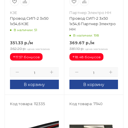
КЗЕ
Партнер Электро НН
Провод СИП-2 3х50
Провод СИП-2 3х50
1х54,6 КЗЕ
1х54,6 Партнер Электро
НН
В наличии: 51
В наличии: 198
351.33
р.
/м
369.67
р.
/м
362.20
р.
381.10
р.
цена магазина
цена магазина
+
+
17.57 бонусов
18.48 бонусов
В корзину
В корзину
Код товара: 112335
Код товара: 71140