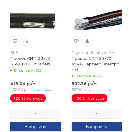
ВКЗ
Партнер Электро НН
Провод СИП-2 3х50
Провод СИП-2 3х70
1х54,6 ВКЗ ЮгКабель
1х54,6 Партнер Электро
НН
В наличии: 635
В наличии: 267
419.04
р.
/м
502.36
р.
/м
432.00
р.
517.90
р.
цена магазина
цена магазина
+
+
20.95 бонусов
50.24 бонусов
В корзину
В корзину