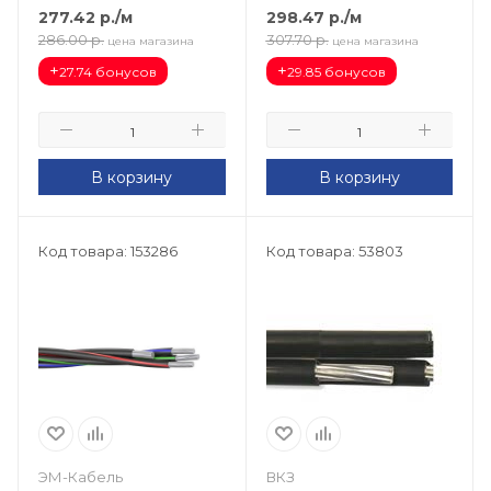
277.42
р.
/м
298.47
р.
/м
286.00
р.
307.70
р.
цена магазина
цена магазина
+
+
27.74 бонусов
29.85 бонусов
В корзину
В корзину
Код товара: 153286
Код товара: 53803
ЭМ-Кабель
ВКЗ