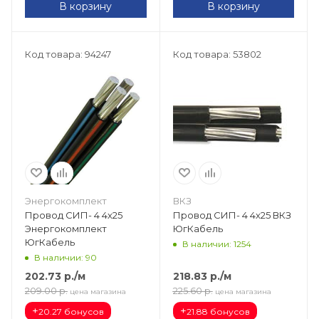
В корзину
В корзину
Код товара: 94247
Код товара: 53802
Энергокомплект
ВКЗ
Провод СИП- 4 4х25
Провод СИП- 4 4х25 ВКЗ
Энергокомплект
ЮгКабель
ЮгКабель
В наличии: 1254
В наличии: 90
202.73
р.
/м
218.83
р.
/м
209.00
р.
225.60
р.
цена магазина
цена магазина
+
+
20.27 бонусов
21.88 бонусов