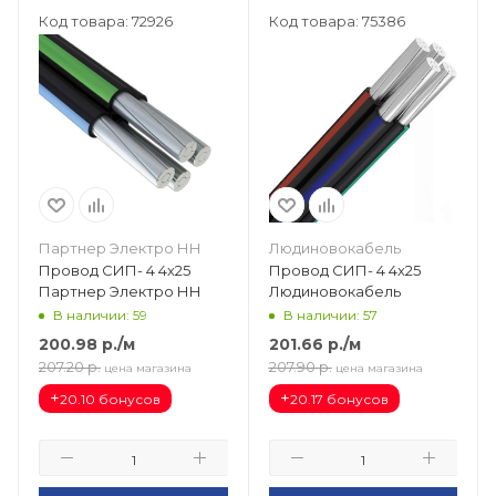
Код товара: 72926
Код товара: 75386
Партнер Электро НН
Людиновокабель
Провод СИП- 4 4х25
Провод СИП- 4 4х25
Партнер Электро НН
Людиновокабель
В наличии: 59
В наличии: 57
200.98
р.
/м
201.66
р.
/м
207.20
р.
207.90
р.
цена магазина
цена магазина
+
+
20.10 бонусов
20.17 бонусов