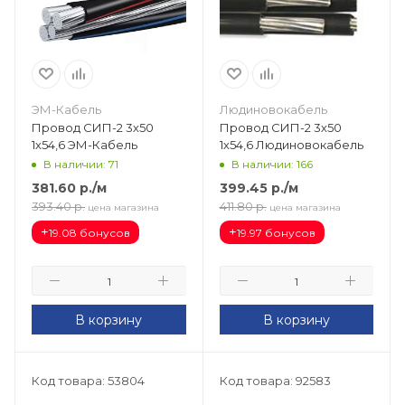
ЭМ-Кабель
Людиновокабель
Провод СИП-2 3х50
Провод СИП-2 3х50
1х54,6 ЭМ-Кабель
1х54,6 Людиновокабель
В наличии: 71
В наличии: 166
381.60
р.
/м
399.45
р.
/м
393.40
р.
411.80
р.
цена магазина
цена магазина
+
+
19.08 бонусов
19.97 бонусов
В корзину
В корзину
Код товара: 53804
Код товара: 92583