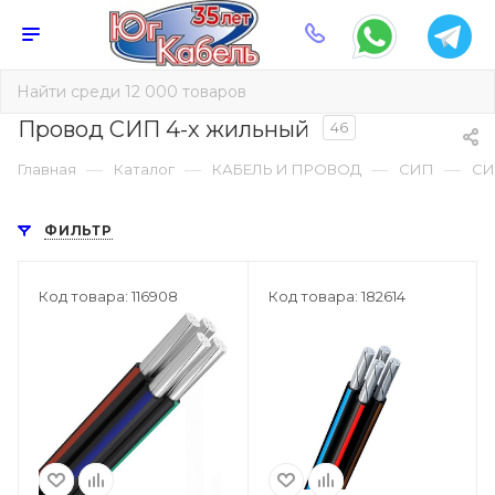
Провод СИП 4-х жильный
46
—
—
—
—
Главная
Каталог
КАБЕЛЬ И ПРОВОД
СИП
СИ
ФИЛЬТР
Код товара: 116908
Код товара: 182614