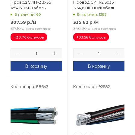
Провод СИП-2 3х35
Провод СИП-2 3х35
1х54,6 ЭМ-Кабель
1х54,6 ВКЗ ЮгКабель
В наличии: 60
В наличии: 1383
307.59
р.
/м
335.62
р.
/м
317.10
р.
346.00
р.
цена магазина
цена магазина
+
+
30.76 бонусов
33.56 бонусов
В корзину
В корзину
Код товара: 88643
Код товара: 92582