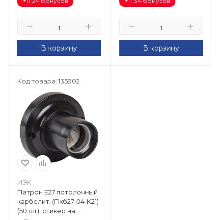
+
+
11.24 бонусов
11.34 бонусов
В корзину
В корзину
Код товара: 135902
ИЭК
Патрон Е27 потолочный
карболит, (Пкб27-04-К21)
(50 шт), стикер на
изделии EPK12-04-01-K01