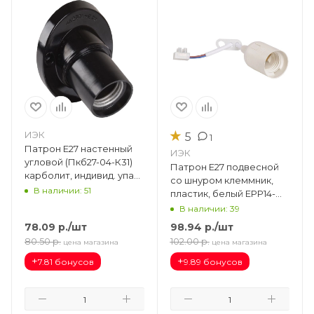
★
ИЭК
5
1
Патрон Е27 настенный
ИЭК
угловой (Пкб27-04-К31)
Патрон Е27 подвесной
карболит, индивид. упак.
со шнуром клеммник,
EPK13-04-02-K01
В наличии: 51
пластик, белый EPP14-
04-01-K01
В наличии: 39
78.09
р.
/шт
98.94
р.
/шт
80.50
р.
102.00
р.
цена магазина
цена магазина
+
+
7.81 бонусов
9.89 бонусов