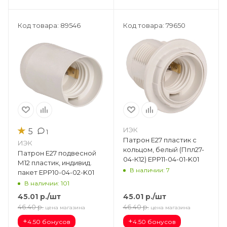
Код товара: 89546
Код товара: 79650
★
ИЭК
5
1
Патрон Е27 пластик с
ИЭК
кольцом, белый (Ппл27-
Патрон Е27 подвесной
04-К12) EPP11-04-01-K01
М12 пластик, индивид.
В наличии: 7
пакет EPP10-04-02-K01
В наличии: 101
45.01
р.
/шт
45.01
р.
/шт
46.40
р.
46.40
р.
цена магазина
цена магазина
+
+
4.50 бонусов
4.50 бонусов