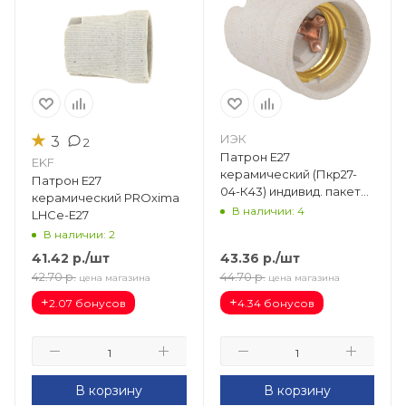
★
ИЭК
3
2
Патрон Е27
EKF
керамический (Пкр27-
Патрон Е27
04-К43) индивид. пакет
керамический PROxima
EPC10-04-02-K01
В наличии: 4
LHCe-E27
В наличии: 2
41.42
р.
/шт
43.36
р.
/шт
42.70
р.
44.70
р.
цена магазина
цена магазина
+
+
2.07 бонусов
4.34 бонусов
В корзину
В корзину