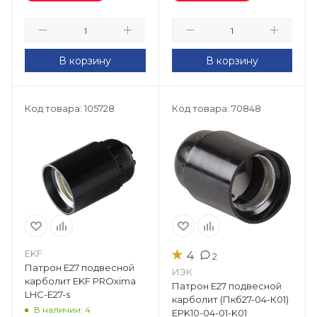
В корзину
В корзину
Код товара: 105728
Код товара: 70848
★
EKF
4
2
Патрон Е27 подвесной
ИЭК
карболит EKF PROxima
Патрон Е27 подвесной
LHC-E27-s
карболит (Пкб27-04-К01)
В наличии: 4
EPK10-04-01-K01