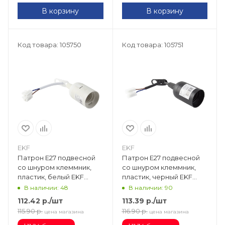
В корзину
В корзину
Код товара: 105750
Код товара: 105751
EKF
EKF
Патрон Е27 подвесной
Патрон Е27 подвесной
со шнуром клеммник,
со шнуром клеммник,
пластик, белый EKF
пластик, черный EKF
PROxima LHP-E27-w
PROxima LHP-E27-b
В наличии: 48
В наличии: 90
112.42
р.
/шт
113.39
р.
/шт
115.90
р.
116.90
р.
цена магазина
цена магазина