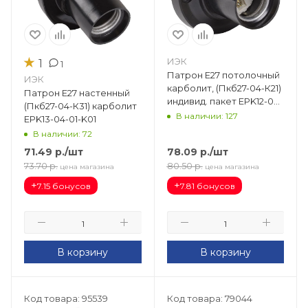
★
ИЭК
1
1
Патрон Е27 потолочный
ИЭК
карболит, (Пкб27-04-К21)
Патрон Е27 настенный
индивид. пакет EPK12-04-
(Пкб27-04-К31) карболит
02-K01
В наличии: 127
EPK13-04-01-K01
В наличии: 72
71.49
р.
/шт
78.09
р.
/шт
73.70
р.
80.50
р.
цена магазина
цена магазина
+
+
7.15 бонусов
7.81 бонусов
В корзину
В корзину
Код товара: 95539
Код товара: 79044