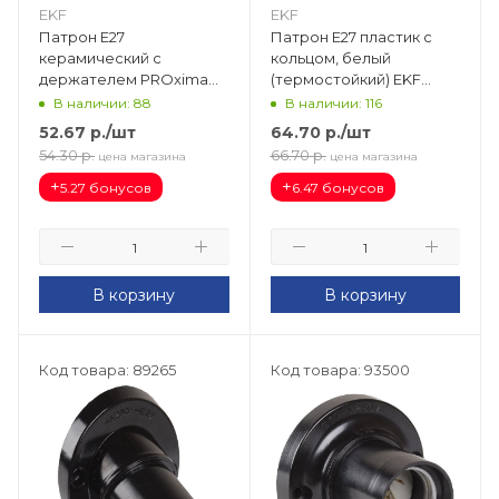
EKF
EKF
Патрон Е27
Патрон Е27 пластик с
керамический с
кольцом, белый
держателем PROxima
(термостойкий) EKF
LHCe-E27-h
PROxima LHP-E27-r
В наличии: 88
В наличии: 116
52.67
р.
/шт
64.70
р.
/шт
54.30
р.
66.70
р.
цена магазина
цена магазина
+
+
5.27 бонусов
6.47 бонусов
В корзину
В корзину
Код товара: 89265
Код товара: 93500