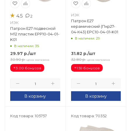
★
ИЭК
4.5
2
Патрон Е27
ИЭК
керамический (Пкр27-
Патрон Е27 подвесной
04-К43) EPC10-04-01-K01
М12 пластик EPP10-04-01-
В наличии: 29
K01
В наличии: 35
29.97
р.
/шт
31.82
р.
/шт
30.90
р.
32.80
р.
цена магазина
цена магазина
+
+
3.00 бонусов
1.59 бонусов
В корзину
В корзину
Код товара: 105757
Код товара: 70352