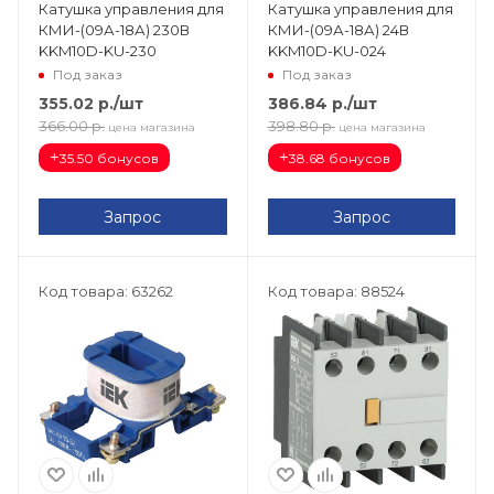
Катушка управления для
Катушка управления для
КМИ-(09А-18А) 230В
КМИ-(09А-18А) 24В
KKM10D-KU-230
KKM10D-KU-024
Под заказ
Под заказ
355.02
р.
/шт
386.84
р.
/шт
366.00
р.
398.80
р.
цена магазина
цена магазина
+
+
35.50 бонусов
38.68 бонусов
Запрос
Запрос
Код товара: 63262
Код товара: 88524