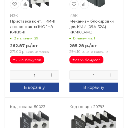
ИЭК
ИЭК
Приставка конт. ПКИ-11
Механизм блокировки
доп. контакты 1НО 1НЗ
для КМИ (09А-32А)
KPK10-11
KKM10D-MB
В наличии: 29
В наличии: 1
262.87
р.
/шт
285.28
р.
/шт
271.00
р.
294.10
р.
цена магазина
цена магазина
+
+
26.29 бонусов
28.53 бонусов
В корзину
В корзину
Код товара: 50023
Код товара: 20793