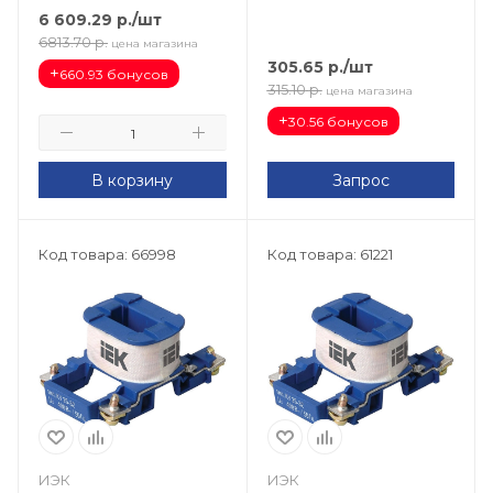
6 609.29
р.
/шт
6813.70
р.
цена магазина
305.65
р.
/шт
+
660.93 бонусов
315.10
р.
цена магазина
+
30.56 бонусов
В корзину
Запрос
Код товара: 66998
Код товара: 61221
ИЭК
ИЭК