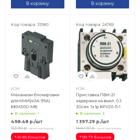
В корзину
В корзину
Код товара: 31580
Код товара: 24769
ИЭК
ИЭК
Механизм блокировки
Приставка ПВИ-21
для КМИ(40А-95А)
задержка на выкл. 0,1-
KKM30D-MB
30сек. 1з 1р KPV20-11-1
В наличии: 1
В наличии: 3
498.48
р.
/шт
1 397.29
р.
/шт
513.90
р.
1440.50
р.
цена магазина
цена магазина
+
+
49.85 бонусов
139.73 бонусов