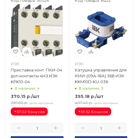
Код товара: 50024
Код товара: 61222
ИЭК
ИЭК
Приставка конт. ПКИ-04
Катушка управления для
доп.контакты 4НЗ ИЭК
КМИ-(09А-18А) 36В ИЭК
KPK10-04
KKM10D-KU-036
В наличии: 4
В наличии: 3
370.15
р.
/шт
395.18
р.
/шт
381.60
р.
407.40
р.
цена магазина
цена магазина
+
+
37.02 бонусов
39.52 бонусов