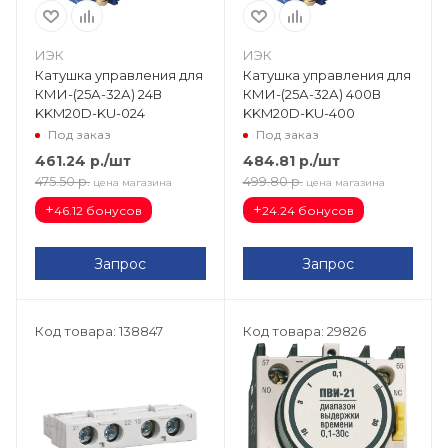
ИЭК
ИЭК
Катушка управления для
Катушка управления для
КМИ-(25А-32А) 24В
КМИ-(25А-32А) 400В
KKM20D-KU-024
KKM20D-KU-400
Под заказ
Под заказ
461.24
р.
/шт
484.81
р.
/шт
475.50
р.
499.80
р.
цена магазина
цена магазина
+
+
46.12 бонусов
24.24 бонусов
Запрос
Запрос
Код товара: 138847
Код товара: 29826