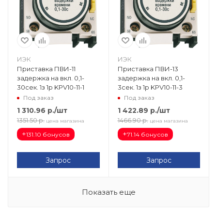
ИЭК
ИЭК
Приставка ПВИ-11
Приставка ПВИ-13
задержка на вкл. 0,1-
задержка на вкл. 0,1-
30сек. 1з 1р KPV10-11-1
3сек. 1з 1р KPV10-11-3
Под заказ
Под заказ
1 310.96
р.
/шт
1 422.89
р.
/шт
1351.50
р.
1466.90
р.
цена магазина
цена магазина
+
+
131.10 бонусов
71.14 бонусов
Запрос
Запрос
Показать еще