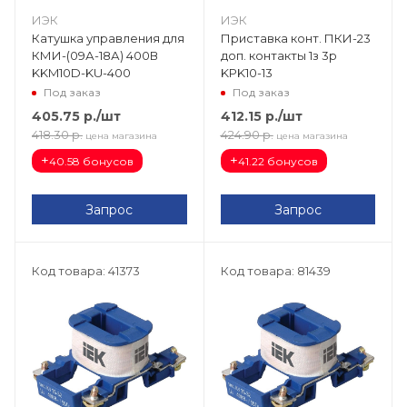
ИЭК
ИЭК
Катушка управления для
Приставка конт. ПКИ-23
КМИ-(09А-18А) 400В
доп. контакты 1з 3р
KKM10D-KU-400
KPK10-13
Под заказ
Под заказ
405.75
р.
/шт
412.15
р.
/шт
418.30
р.
424.90
р.
цена магазина
цена магазина
+
+
40.58 бонусов
41.22 бонусов
Запрос
Запрос
Код товара: 41373
Код товара: 81439