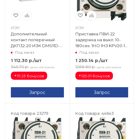
ИЭК
ИЭК
Дополнительный
Приставка ПВИ-22
контакт поперечный
задержка на выкл. 10-
ДКП32-20 ИЭК DMS11D-
180сек. 1НО 1НЗ KPV20-11-
AE20
2
Под заказ
Под заказ
1 112.30
р.
/шт
1 250.14
р.
/шт
1146.70
р.
1288.80
р.
цена магазина
цена магазина
+
+
111.23 бонусов
125.01 бонусов
Запрос
Запрос
Код товара: 23279
Код товара: 44643