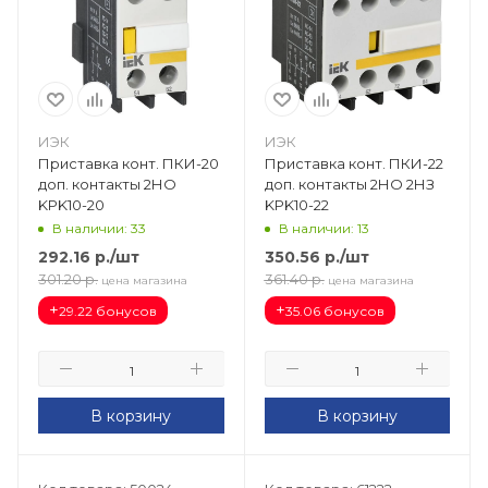
ИЭК
ИЭК
Приставка конт. ПКИ-20
Приставка конт. ПКИ-22
доп. контакты 2НО
доп. контакты 2НО 2НЗ
KPK10-20
KPK10-22
В наличии: 33
В наличии: 13
292.16
р.
/шт
350.56
р.
/шт
301.20
р.
361.40
р.
цена магазина
цена магазина
+
+
29.22 бонусов
35.06 бонусов
В корзину
В корзину