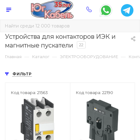
Устройства для контакторов ИЭК и
магнитные пускатели
22
—
—
—
Главная
Каталог
ЭЛЕКТРООБОРУДОВАНИЕ
Конт
ФИЛЬТР
Код товара: 21563
Код товара: 22190