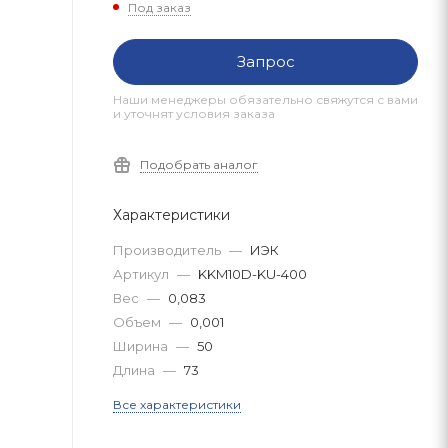
Под заказ
Запрос
Наши менеджеры обязательно свяжутся с вами
и уточнят условия заказа
Подобрать аналог
Характеристики
Производитель
—
ИЭК
Артикул
—
KKM10D-KU-400
Вес
—
0,083
Объем
—
0,001
Ширина
—
50
Длина
—
73
Все характеристики