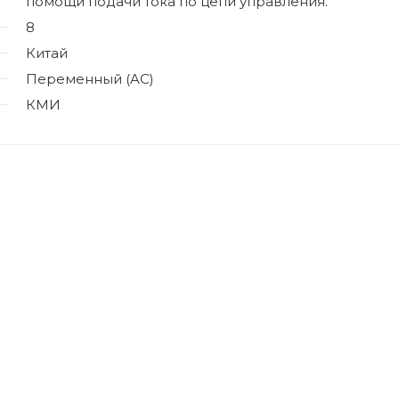
помощи подачи тока по цепи управления.
8
Китай
Переменный (AC)
КМИ