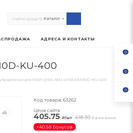
Каталог
АСПРОДАЖА
АДРЕСА И КОНТАКТЫ
0
10D-KU-400
0
управления для КМИ-(09А-18А) 400В KKM10D-KU-400
0
Код товара: 63262
Цена сайта
405.75
418.30
₽/шт
₽ в магазине
+
40.58 бонусов