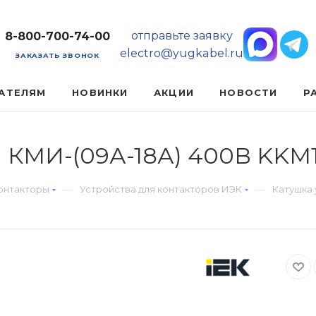
отправьте заявку
8-800-700-74-00
electro@yugkabel.ru
ЗАКАЗАТЬ ЗВОНОК
АТЕЛЯМ
НОВИНКИ
АКЦИИ
НОВОСТИ
Р
я КМИ-(09А-18А) 400В KKM
—
—
онтакторы
Устройства для контакторов ИЭК
Катушка 