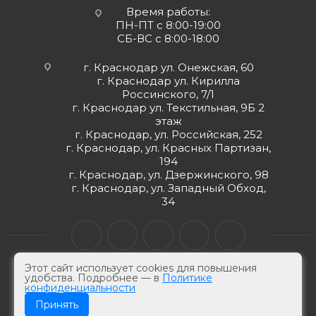
Время работы:
ПН-ПТ с 8:00-19:00
СБ-ВС с 8:00-18:00
г. Краснодар ул. Онежская, 60
г. Краснодар ул. Кирилла
Россинского, 7/1
г. Краснодар ул. Текстильная, 9Б 2
этаж
г. Краснодар, ул. Российская, 252
г. Краснодар, ул. Красных Партизан,
194
г. Краснодар, ул. Дзержинского, 98
г. Краснодар, ул. Западный Обход,
34
Этот сайт использует cookies для повышения
удобства. Подробнее — в
Политике
конфиденциальности
© ЮгКабель, 2026 г -
Электротехническая продукция
Принять