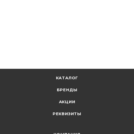
смещ. рукоять) без ППНИ-37 габ 2 RP-4-2-400
Под заказ
14 251.34
р.
/шт
14692.10
р.
цена магазина
+
1425.13 бонусов
Запрос
КАТАЛОГ
БРЕНДЫ
АКЦИИ
РЕКВИЗИТЫ