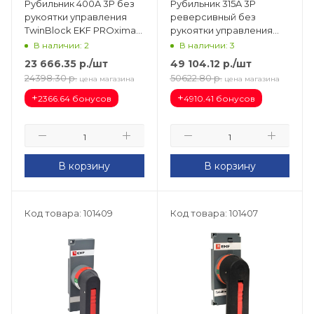
Рубильник 400A 3P без
Рубильник 315A 3P
рукоятки управления
реверсивный без
TwinBlock EKF PROxima
рукоятки управления
tb-s-400-3p
TwinBlock EKF tb-s-315-
В наличии: 2
В наличии: 3
3p-rev
23 666.35
р.
/шт
49 104.12
р.
/шт
24398.30
р.
50622.80
р.
цена магазина
цена магазина
+
+
2366.64 бонусов
4910.41 бонусов
В корзину
В корзину
Код товара: 101409
Код товара: 101407