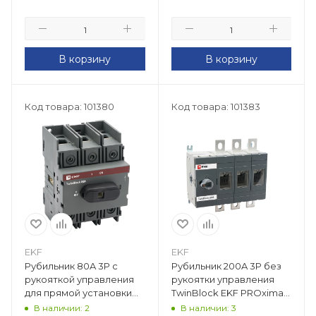
В корзину
В корзину
Код товара: 101380
Код товара: 101383
EKF
EKF
Рубильник 80A 3P c
Рубильник 200A 3P без
рукояткой управления
рукоятки управления
для прямой установки
TwinBlock EKF PROxima
TwinBlock EKF PROxima
tb-s-200-3p
В наличии: 2
В наличии: 3