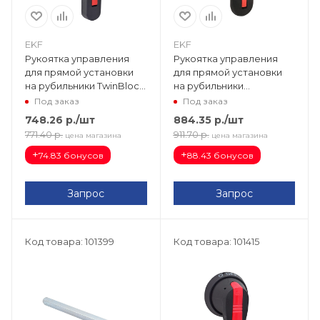
EKF
EKF
Рукоятка управления
Рукоятка управления
для прямой установки
для прямой установки
на рубильники TwinBlock
на рубильники
315-400А EKF PROxima
реверсивные (I-0-II)
Под заказ
Под заказ
tb-315-400-fh
TwinBlock 630-800А EKF
748.26
р.
/шт
884.35
р.
/шт
P tb-630-800-fh-rev
771.40
р.
911.70
р.
цена магазина
цена магазина
+
+
74.83 бонусов
88.43 бонусов
Запрос
Запрос
Код товара: 101399
Код товара: 101415