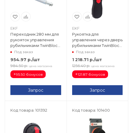
EKF
EKF
Переходник 280 мм для
Рукоятка для
рукояток управления
управления через дверь
рубильниками TwinBlock
рубильниками TwinBlock
1000-1600А EKF tb-a-3-
160-250А EKF PROxima
Под заказ
Под заказ
280
tb-160-250-dh
954.97
р.
/шт
1 218.71
р.
/шт
984.50
р.
1256.40
р.
цена магазина
цена магазина
+
+
95.50 бонусов
121.87 бонусов
Запрос
Запрос
Код товара: 101392
Код товара: 101400