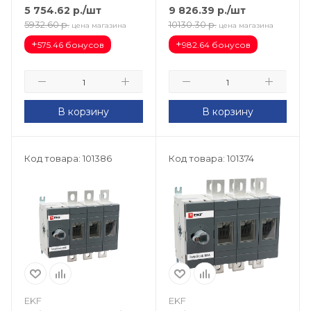
tb-80-3p-f
5 754.62
р.
/шт
9 826.39
р.
/шт
5932.60
р.
10130.30
р.
цена магазина
цена магазина
+
+
575.46 бонусов
982.64 бонусов
В корзину
В корзину
Код товара: 101386
Код товара: 101374
EKF
EKF