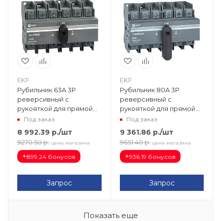
EKF
EKF
Рубильник 63A 3P
Рубильник 80A 3P
реверсивный c
реверсивный c
рукояткой для прямой
рукояткой для прямой
установки TwinBlock EKF
установки TwinBlock EKF
Под заказ
Под заказ
tb-s-63-3p-rev
tb-s-80-3p-rev
8 992.39
р.
/шт
9 361.86
р.
/шт
9270.50
р.
9651.40
р.
цена магазина
цена магазина
+
+
899.24 бонусов
936.19 бонусов
Запрос
Запрос
Показать еще