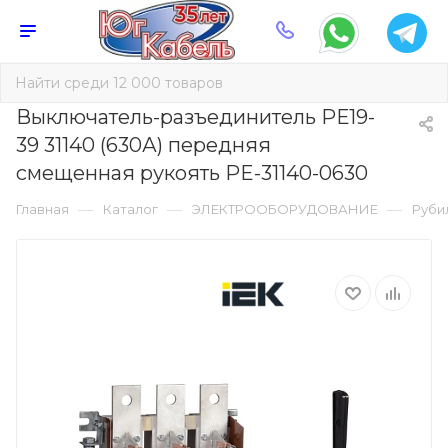
Выключатель-разъединитель РЕ19-
39 31140 (630А) передняя
смещенная рукоять PE-31140-0630
—
—
—
Главная
Каталог
ЭЛЕКТРООБОРУДОВАНИЕ
Руби