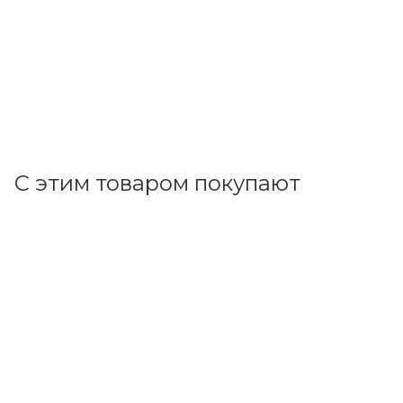
В наличии: 1
20 097.33
р.
/шт
20718.90
р.
цена магазина
+
2009.73 бонусов
В корзину
С этим товаром покупают
Код товара: 73469