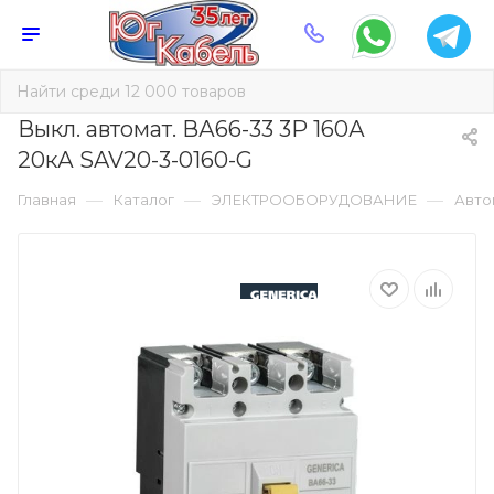
Выкл. автомат. ВА66-33 3Р 160А
20кА SAV20-3-0160-G
—
—
—
Главная
Каталог
ЭЛЕКТРООБОРУДОВАНИЕ
Авто