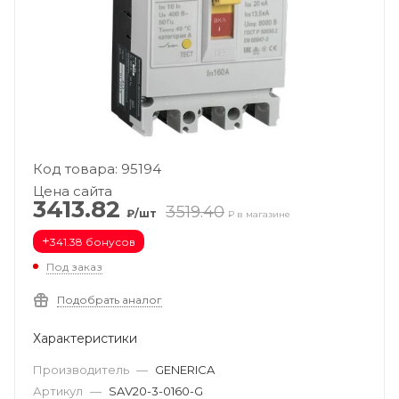
Код товара: 95194
Цена сайта
3413.82
3519.40
₽/шт
₽ в магазине
+
341.38 бонусов
Под заказ
Подобрать аналог
Характеристики
Производитель
—
GENERICA
Артикул
—
SAV20-3-0160-G