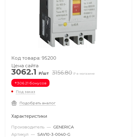
Код товара: 95200
Цена сайта
3062.1
3156.80
₽/шт
₽ в магазине
+
306.21 бонусов
Под заказ
Подобрать аналог
Характеристики
Производитель
—
GENERICA
Артикул
—
SAV10-3-0040-G