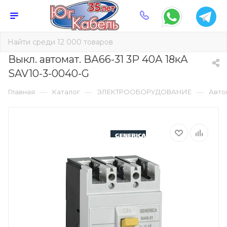
Выкл. автомат. ВА66-31 3Р 40А 18кА
SAV10-3-0040-G
—
—
—
Главная
Каталог
ЭЛЕКТРООБОРУДОВАНИЕ
Авто