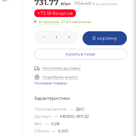
731.77
754.40
₽/шт
₽ в магазине
+
73.18 бонусов
В наличии
: 27
в 5 магазинах
В корзину
Купить в 1 клик
Рассчитать доставку
Подобрать аналог
Похожие товары
Характеристики
Производитель
—
ДКС
Артикул
—
MD63S-3PC32
Вес
—
0,28
Объем
—
0,001