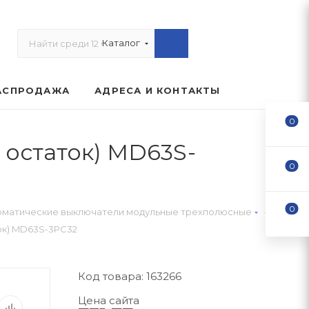
Каталог
АСПРОДАЖА
АДРЕСА И КОНТАКТЫ
0
д остаток) MD63S-
0
0
—
оматические выключатели модульные трехполюсные
ток) MD63S-3PC32
Код товара: 163266
Цена сайта