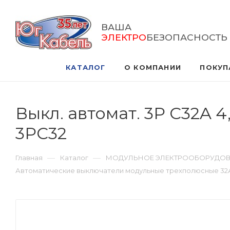
ВАША
ЭЛЕКТРО
БЕЗОПАСНОСТЬ
КАТАЛОГ
О КОМПАНИИ
ПОКУП
Выкл. автомат. 3Р С32A 
3PC32
—
—
Главная
Каталог
МОДУЛЬНОЕ ЭЛЕКТРООБОРУДО
Автоматические выключатели модульные трехполюсные 32