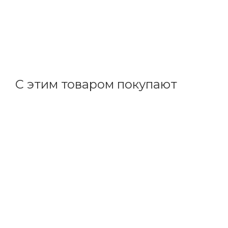
Выкл. автомат. 3Р С32A 4,5кА ВА 47-63N EKF PROxim
В наличии: 42
751.27
р.
/шт
774.50
р.
цена магазина
+
75.13 бонусов
С этим товаром покупают
Код товара: 11545