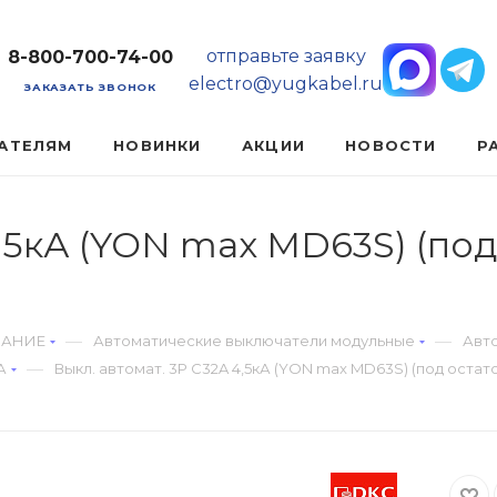
отправьте заявку
8-800-700-74-00
electro@yugkabel.ru
ЗАКАЗАТЬ ЗВОНОК
АТЕЛЯМ
НОВИНКИ
АКЦИИ
НОВОСТИ
Р
4,5кА (YON max MD63S) (по
—
—
ВАНИЕ
Автоматические выключатели модульные
Авт
—
А
Выкл. автомат. 3Р С32A 4,5кА (YON max MD63S) (под оста