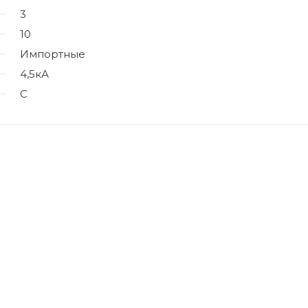
3
10
Импортные
4,5кА
C