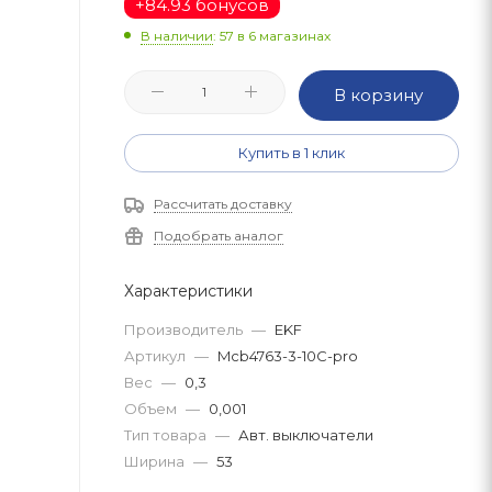
+
84.93 бонусов
В наличии
: 57
в 6 магазинах
В корзину
Купить в 1 клик
Рассчитать доставку
Подобрать аналог
Характеристики
Производитель
—
EKF
Артикул
—
Mcb4763-3-10C-pro
Вес
—
0,3
Объем
—
0,001
Тип товара
—
Авт. выключатели
Ширина
—
53