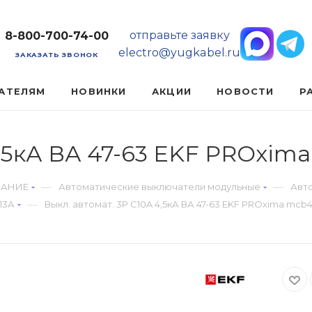
отправьте заявку
8-800-700-74-00
electro@yugkabel.ru
ЗАКАЗАТЬ ЗВОНОК
АТЕЛЯМ
НОВИНКИ
АКЦИИ
НОВОСТИ
Р
4,5кА ВА 47-63 EKF PROxima
—
—
ВАНИЕ
Автоматические выключатели модульные
Авт
—
13А
Выкл. автомат. 3Р С10A 4,5кА ВА 47-63 EKF PROxima mcb4