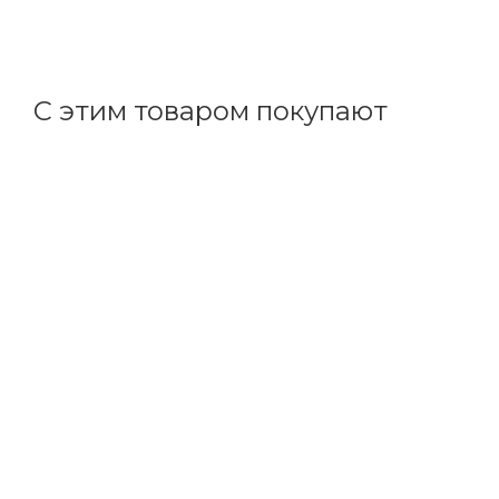
1 570.43
р.
/шт
1619.00
р.
цена магазина
+
157.04 бонусов
С этим товаром покупают
Код товара: 97883