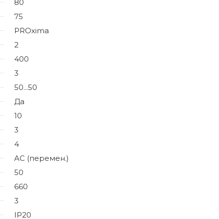
80
75
PROxima
2
400
3
50...50
Да
10
3
4
AC (перемен.)
50
660
3
IP20