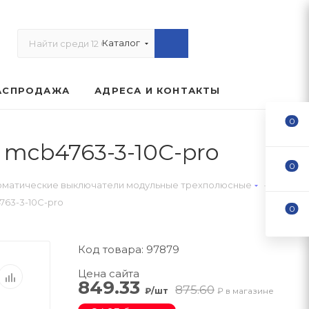
Каталог
АСПРОДАЖА
АДРЕСА И КОНТАКТЫ
0
 mcb4763-3-10C-pro
0
—
оматические выключатели модульные трехполюсные
763-3-10C-pro
0
Код товара: 97879
Цена сайта
849.33
875.60
₽/шт
₽ в магазине