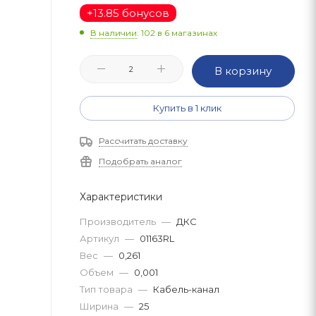
+
13.85 бонусов
В наличии
: 102
в 6 магазинах
В корзину
Купить в 1 клик
Рассчитать доставку
Подобрать аналог
Характеристики
Производитель
—
ДКС
Артикул
—
01163RL
Вес
—
0,261
Объем
—
0,001
Тип товара
—
Кабель-канал
Ширина
—
25