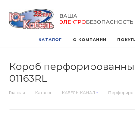
ВАША
ЭЛЕКТРО
БЕЗОПАСНОСТЬ
КАТАЛОГ
О КОМПАНИИ
ПОКУП
Короб перфорированный 
01163RL
—
—
—
Главная
Каталог
КАБЕЛЬ-КАНАЛ
Перфориро