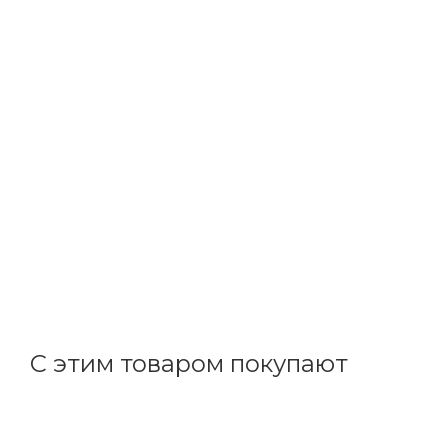
ДКС
Перфорированный короб Т1-Е 80х40 G 01153RL
В наличии: 4
674.15
р.
/м
695.00
р.
цена магазина
+
67.42 бонусов
С этим товаром покупают
Код товара: 23494