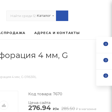
Каталог
АСПРОДАЖА
АДРЕСА И КОНТАКТЫ
0
форация 4 мм, G
0
0
ация 4 мм, G 01163RL
Код товара: 7670
Цена сайта
276.94
285.50
₽/м
₽ в магазине