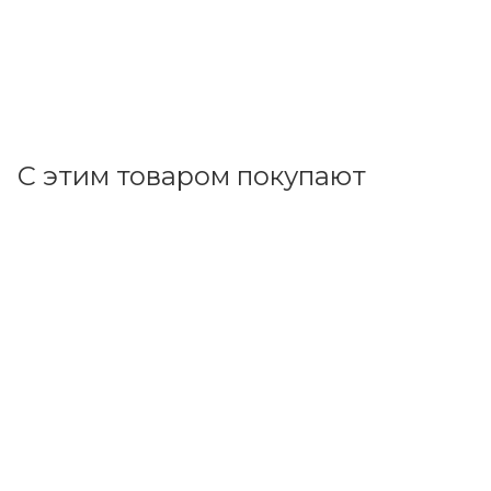
2 874.69
р.
/шт
2963.60
р.
цена магазина
+
143.73 бонусов
В корзину
С этим товаром покупают
Код товара: 86896