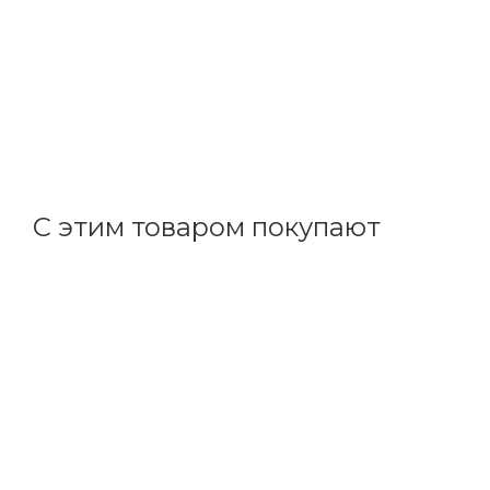
EKF
Вилка для разъема РШ-ВШ 32А 250В 2P PE карболито
В наличии: 7
281.69
р.
/шт
290.40
р.
цена магазина
+
28.17 бонусов
С этим товаром покупают
Код товара: 31689