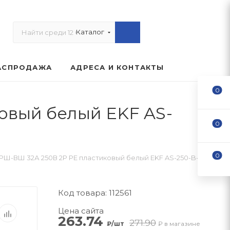
Каталог
АСПРОДАЖА
АДРЕСА И КОНТАКТЫ
0
овый белый EKF AS-
0
0
РШ-ВШ 32А 250В 2P PE пластиковый белый EKF AS-250-B-01
Код товара: 112561
Цена сайта
263.74
271.90
₽/шт
₽ в магазине