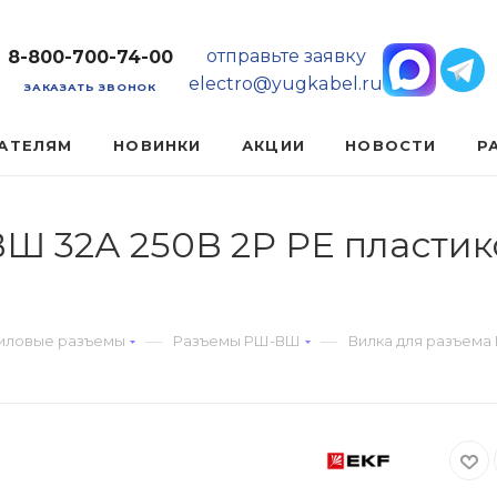
отправьте заявку
8-800-700-74-00
electro@yugkabel.ru
ЗАКАЗАТЬ ЗВОНОК
АТЕЛЯМ
НОВИНКИ
АКЦИИ
НОВОСТИ
Р
Ш 32А 250В 2P PE пластик
—
—
иловые разъемы
Разъемы РШ-ВШ
Вилка для разъема 