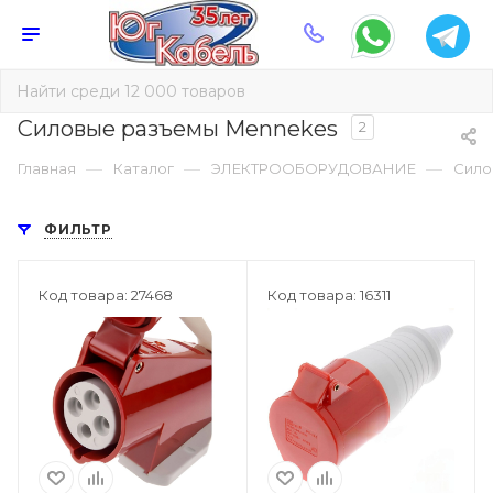
Силовые разъемы Mennekes
2
—
—
—
Главная
Каталог
ЭЛЕКТРООБОРУДОВАНИЕ
Сило
ФИЛЬТР
Код товара: 27468
Код товара: 16311