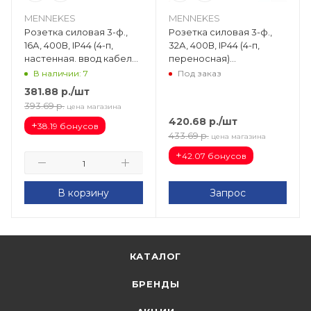
MENNEKES
MENNEKES
Розетка силовая 3-ф.,
Розетка силовая 3-ф.,
16А, 400В, IP44 (4-п,
32А, 400В, IP44 (4-п,
настенная. ввод кабеля
переносная)
сверху) ФИНАЛЬНАЯ
ФИНАЛЬНАЯ
В наличии: 7
Под заказ
РАСПРОДАЖА 1268
РАСПРОДАЖА 526
381.88
р.
/шт
393.69
р.
цена магазина
420.68
р.
/шт
+
38.19 бонусов
433.69
р.
цена магазина
+
42.07 бонусов
В корзину
Запрос
КАТАЛОГ
БРЕНДЫ