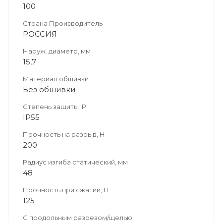
100
Страна Производитель
РОССИЯ
Наруж. диаметр, мм
15,7
Материал обшивки
Без обшивки
Степень защиты IP
IP55
Прочность на разрыв, Н
200
Радиус изгиба статический, мм
48
Прочность при сжатии, Н
125
С продольным разрезом/щелью