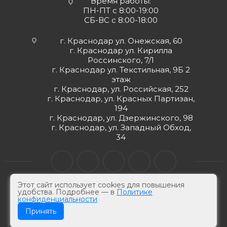
Время работы:
ПН-ПТ с 8:00-19:00
СБ-ВС с 8:00-18:00
г. Краснодар ул. Онежская, 60
г. Краснодар ул. Кирилла
Россинского, 7/1
г. Краснодар ул. Текстильная, 9Б 2
этаж
г. Краснодар, ул. Российская, 252
г. Краснодар, ул. Красных Партизан,
194
г. Краснодар, ул. Дзержинского, 98
г. Краснодар, ул. Западный Обход,
34
Этот сайт использует cookies для повышения
удобства. Подробнее — в
Политике
конфиденциальности
© ЮгКабель, 2026 г -
Электротехническая продукция
Принять