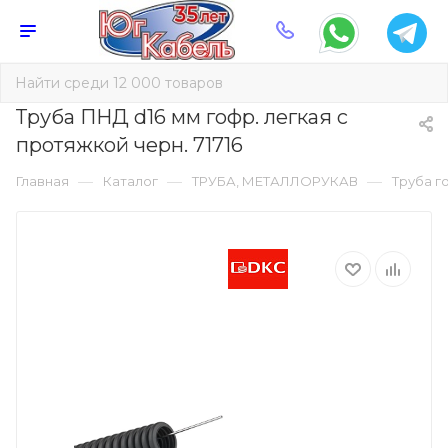
Труба ПНД d16 мм гофр. легкая с
протяжкой черн. 71716
—
—
—
Главная
Каталог
ТРУБА, МЕТАЛЛОРУКАВ
Труба г