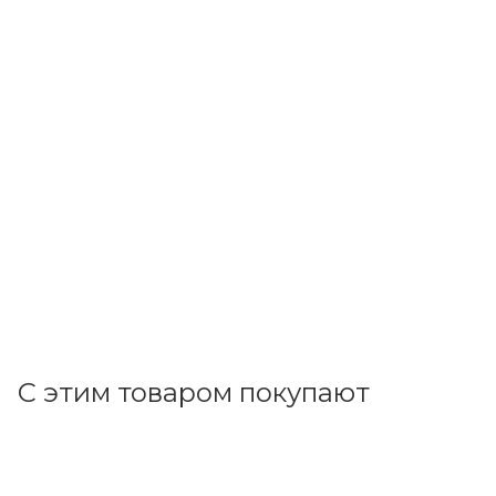
EKF
Труба гофр. ПНД Plast с зондом d25мм (50м.) черная
EKF PROxima tpnd-25-50m
В наличии: 50
45.49
р.
/м
46.90
р.
цена магазина
+
4.55 бонусов
В корзину
С этим товаром покупают
Код товара: 81532