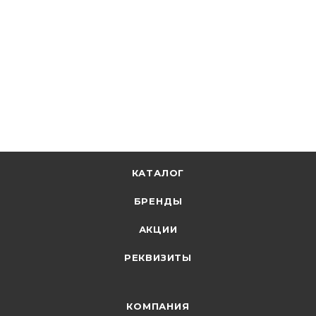
В наличии: 2444
57.42
р.
/м
59.20
р.
цена магазина
+
2.87 бонусов
В корзину
КАТАЛОГ
БРЕНДЫ
АКЦИИ
РЕКВИЗИТЫ
КОМПАНИЯ