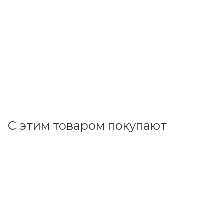
протяжкой, SN18, 500Н, в бухте 50м цвет красный
(ПНД) 121940
В наличии: 271
126.39
р.
/м
130.30
р.
цена магазина
+
12.64 бонусов
В корзину
С этим товаром покупают
Код товара: 71176