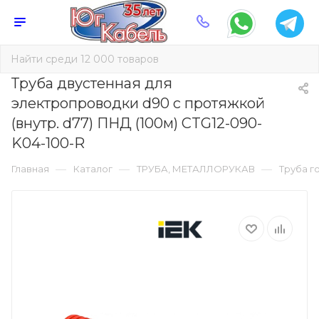
Труба двустенная для
электропроводки d90 с протяжкой
(внутр. d77) ПНД (100м) CTG12-090-
K04-100-R
—
—
—
Главная
Каталог
ТРУБА, МЕТАЛЛОРУКАВ
Труба г