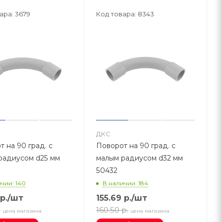
ара: 3679
Код товара: 8343
ДКС
 на 90 град. с
Поворот на 90 град. с
радиусом d25 мм
малым радиусом d32 мм
50432
чии: 140
В наличии: 184
р.
/шт
155.69
р.
/шт
.
160.50
р.
цена магазина
цена магазина