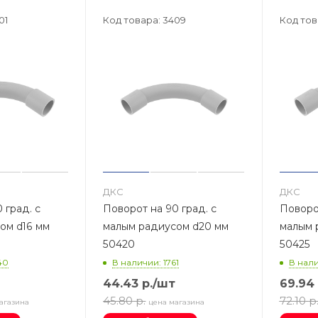
01
Код товара: 3409
Код тов
ДКС
ДКС
 град. с
Поворот на 90 град. с
Поворот
ом d16 мм
малым радиусом d20 мм
малым 
50420
50425
40
В наличии: 1761
В нали
44.43
р.
/шт
69.94
45.80
р.
72.10
р
агазина
цена магазина