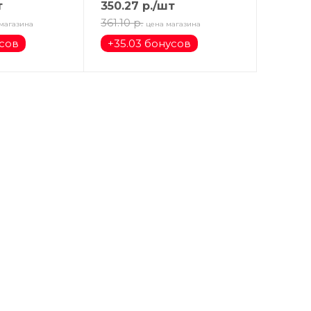
т
350.27
р.
/шт
361.10
р.
магазина
цена магазина
усов
+
35.03 бонусов