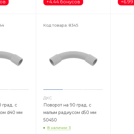
сов
+
4.44 бонусов
+
6.99
44
Код товара: 8345
ДКС
 град. с
Поворот на 90 град. с
ом d40 мм
малым радиусом d50 мм
50450
В наличии: 3