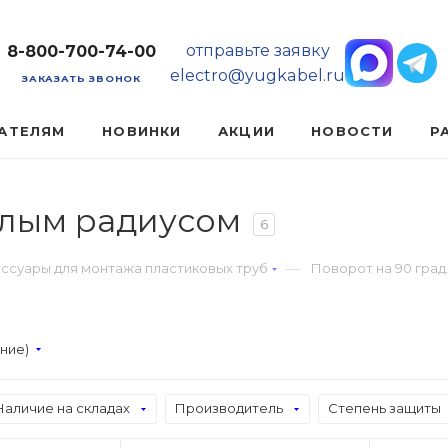
отправьте заявку
8-800-700-74-00
electro@yugkabel.ru
ЗАКАЗАТЬ ЗВОНОК
АТЕЛЯМ
НОВИНКИ
АКЦИИ
НОВОСТИ
Р
малым радиусом
6
—
ссуары для монтажа пластиковых труб
Поворот на 90 град
ание)
Наличие на складах
Производитель
Степень защиты