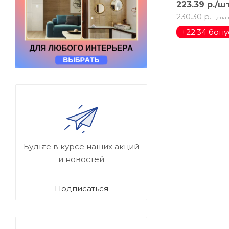
223.39
р.
/ш
230.30
р.
цена 
+
22.34 бон
Будьте в курсе наших акций
и новостей
Подписаться