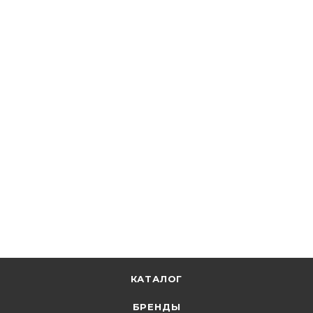
ИЭК
Металлорукав Р3-ЦПнг 50 (в ПВХ оболочке, с
протяжкой) CMP10-50-020
В наличии: 115
527.10
р.
/м
543.40
р.
цена магазина
+
52.71 бонусов
В корзину
КАТАЛОГ
БРЕНДЫ