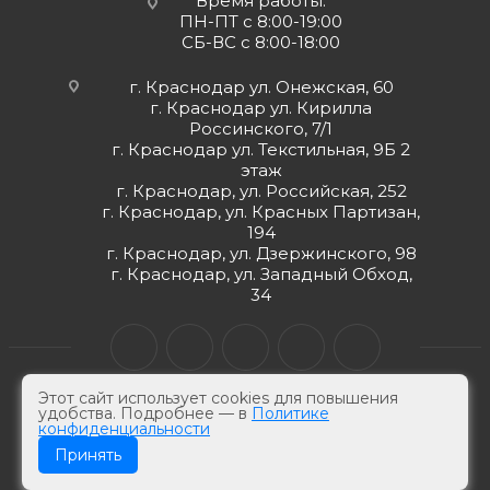
Время работы:
ПН-ПТ с 8:00-19:00
СБ-ВС с 8:00-18:00
г. Краснодар ул. Онежская, 60
г. Краснодар ул. Кирилла
Россинского, 7/1
г. Краснодар ул. Текстильная, 9Б 2
этаж
г. Краснодар, ул. Российская, 252
г. Краснодар, ул. Красных Партизан,
194
г. Краснодар, ул. Дзержинского, 98
г. Краснодар, ул. Западный Обход,
34
Этот сайт использует cookies для повышения
удобства. Подробнее — в
Политике
конфиденциальности
© ЮгКабель, 2026 г -
Электротехническая продукция
Принять