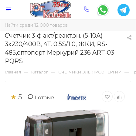
Счетчик 3-ф акт/реакт.эн. (5-10А)
3х230/400В, 4Т. 0.5S/1.0, ЖКИ, RS-
485,оптопорт Меркурий 236 ART-03
PQRS
—
—
—
Главная
Каталог
СЧЕТЧИКИ ЭЛЕКТРОЭНЕРГИИ
Т
5
★
1
отзыв