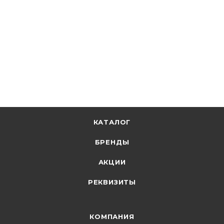
В наличии: 1
1 285.25
р.
/шт
1325.00
р.
цена магазина
+
128.53 бонусов
В корзину
КАТАЛОГ
БРЕНДЫ
АКЦИИ
РЕКВИЗИТЫ
КОМПАНИЯ