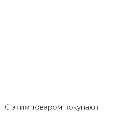
Инкотекс
Счетчик 3-ф акт/реакт.эн. (5-10А) 3х230/400В, 4Т, 0,5S
/1,0, ЖКИ, оптопорт, RS-485,GSM Меркурий 234 ARTМX2-
03 DPBR.G
Под заказ
30 897.22
р.
/шт
31852.80
р.
цена магазина
+
3089.72 бонусов
Запрос
С этим товаром покупают
Код товара: 61644