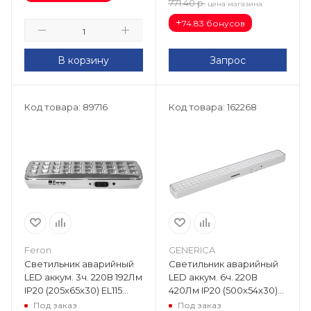
771.40
р.
цена магазина
+
74.83 бонусов
В корзину
Запрос
Код товара: 89716
Код товара: 162268
Feron
GENERICA
Светильник аварийный
Светильник аварийный
LED аккум. 3ч. 220В 192Лм
LED аккум. 6ч. 220В
IP20 (205х65х30) EL115
420Лм IP20 (500х54х30)
12668
ДБА 1090 не пост.
Под заказ
Под заказ