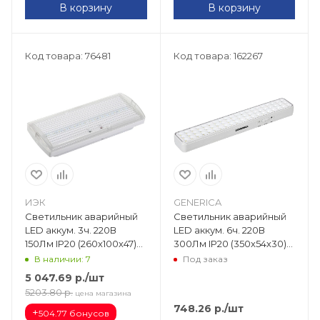
В корзину
В корзину
Код товара: 76481
Код товара: 162267
ИЭК
GENERICA
Светильник аварийный
Светильник аварийный
LED аккум. 3ч. 220В
LED аккум. 6ч. 220В
150Лм IP20 (260х100х47)
300Лм IP20 (350х54х30)
ДПА 5030-3 пост. LDPA0-
ДБА 1060 не пост.
В наличии: 7
Под заказ
5030-3H-K01
LDBA0-1060-6-01-K01-G
5 047.69
р.
/шт
5203.80
р.
цена магазина
748.26
р.
/шт
+
504.77 бонусов