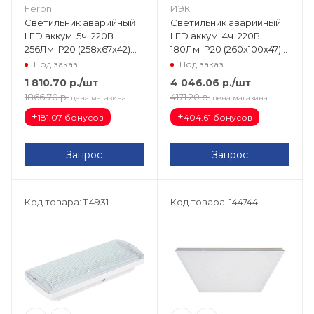
Feron
ИЭК
Светильник аварийный
Светильник аварийный
LED аккум. 5ч. 220В
LED аккум. 4ч. 220В
256Лм IP20 (258х67х42)
180Лм IP20 (260х100х47)
EL18 12900
ДПА 2101 не пост. LDPA0-
Под заказ
Под заказ
2101-30-K01
1 810.70
р.
/шт
4 046.06
р.
/шт
1866.70
р.
4171.20
р.
цена магазина
цена магазина
+
+
181.07 бонусов
404.61 бонусов
Запрос
Запрос
Код товара: 114931
Код товара: 144744