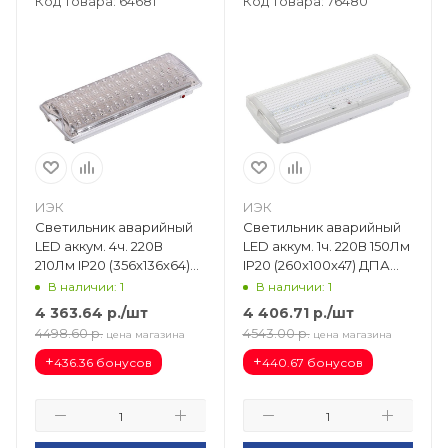
Код товара: 64681
Код товара: 76480
ИЭК
ИЭК
Светильник аварийный
Светильник аварийный
LED аккум. 4ч. 220В
LED аккум. 1ч. 220В 150Лм
210Лм IP20 (356х136х64)
IP20 (260х100х47) ДПА
ДПА 2104 не пост.
5030-1 пост. LDPA0-5030-
В наличии: 1
В наличии: 1
LDPA0-2104-60-K01
1H-K01
4 363.64
р.
/шт
4 406.71
р.
/шт
4498.60
р.
4543.00
р.
цена магазина
цена магазина
+
+
436.36 бонусов
440.67 бонусов