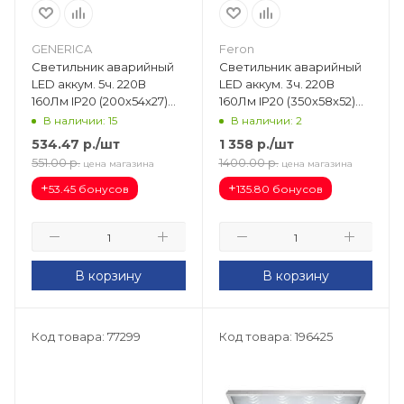
GENERICA
Feron
Светильник аварийный
Светильник аварийный
LED аккум. 5ч. 220В
LED аккум. 3ч. 220В
160Лм IP20 (200х54х27)
160Лм IP20 (350х58х52)
ДБА 1030 не пост.
EL20 12901
В наличии: 15
В наличии: 2
LDBA0-1030-5-01-K01-G
534.47
р.
/шт
1 358
р.
/шт
551.00
р.
1400.00
р.
цена магазина
цена магазина
+
+
53.45 бонусов
135.80 бонусов
В корзину
В корзину
Код товара: 77299
Код товара: 196425