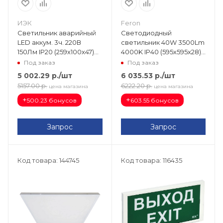
ИЭК
Feron
Светильник аварийный
Светодиодный
LED аккум. 3ч. 220В
светильник 40W 3500Lm
150Лм IP20 (259х100х47)
4000K IP40 (595х595х28)
ДПА 5032-3 пост. LDPA1-
универс. опал с БАП 1,5
Под заказ
Под заказ
5030-3-20-K01
часа AL2118 48294
5 002.29
р.
/шт
6 035.53
р.
/шт
5157.00
р.
6222.20
р.
цена магазина
цена магазина
+
+
500.23 бонусов
603.55 бонусов
Запрос
Запрос
Код товара: 144745
Код товара: 116435