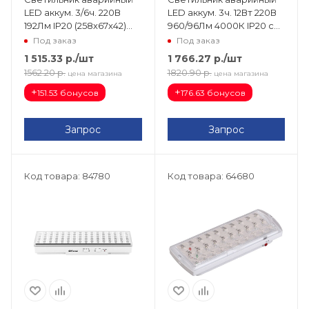
LED аккум. 3/6ч. 220В
LED аккум. 3ч. 12Вт 220В
192Лм IP20 (258х67х42)
960/96Лм 4000К IP20 с
EL21 12903
инфр.датч. ДПБ 9002
Под заказ
Под заказ
LDPB0-9002-12-4000-K01
1 515.33
р.
/шт
1 766.27
р.
/шт
1562.20
р.
1820.90
р.
цена магазина
цена магазина
+
+
151.53 бонусов
176.63 бонусов
Запрос
Запрос
Код товара: 84780
Код товара: 64680