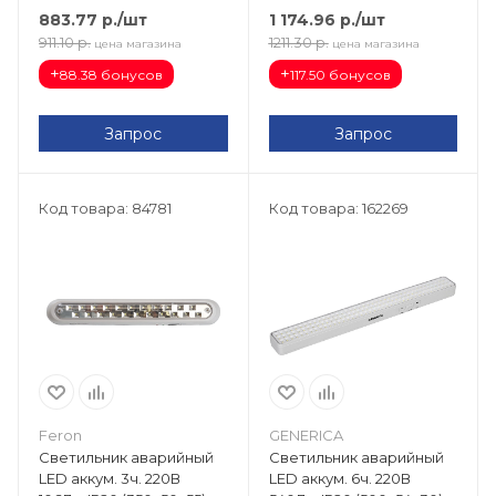
LDBA0-1090-6-01-K01-G
883.77
р.
/шт
1 174.96
р.
/шт
911.10
р.
1211.30
р.
цена магазина
цена магазина
+
+
88.38 бонусов
117.50 бонусов
Запрос
Запрос
Код товара: 84781
Код товара: 162269
Feron
GENERICA
Светильник аварийный
Светильник аварийный
LED аккум. 3ч. 220В
LED аккум. 6ч. 220В