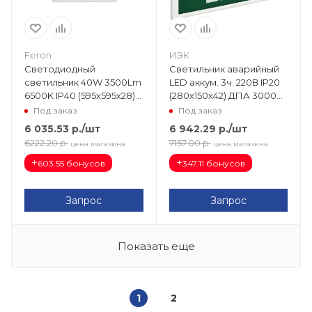
Feron
ИЭК
Светодиодный
Светильник аварийный
светильник 40W 3500Lm
LED аккум. 3ч. 220В IP20
6500K IP40 (595х595х28)
(280х150х42) ДПА 3000
универс. опал с БАП 1,5
пост. LDPA3-3000-3-20-
Под заказ
Под заказ
часа AL2118 48295
K01
6 035.53
р.
/шт
6 942.29
р.
/шт
6222.20
р.
7157.00
р.
цена магазина
цена магазина
+
+
603.55 бонусов
347.11 бонусов
Запрос
Запрос
Показать еще
1
2