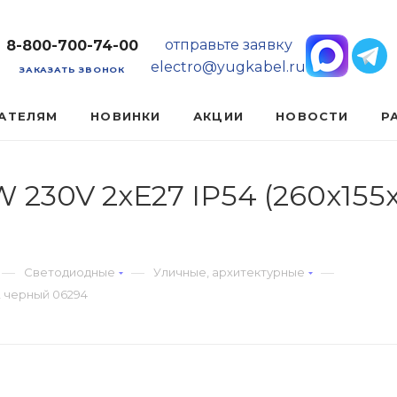
отправьте заявку
8-800-700-74-00
electro@yugkabel.ru
ЗАКАЗАТЬ ЗВОНОК
АТЕЛЯМ
НОВИНКИ
АКЦИИ
НОВОСТИ
Р
 230V 2хЕ27 IP54 (260х15
—
—
—
Светодиодные
Уличные, архитектурные
2 черный 06294