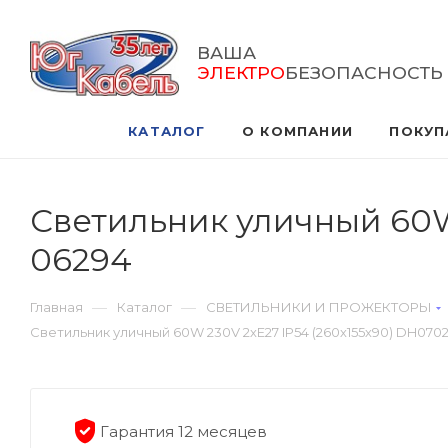
ВАША
ЭЛЕКТРО
БЕЗОПАСНОСТЬ
КАТАЛОГ
О КОМПАНИИ
ПОКУП
Светильник уличный 60W
06294
—
—
Главная
Каталог
СВЕТИЛЬНИКИ И ПРОЖЕКТОРЫ
Светильник уличный 60W 230V 2хЕ27 IP54 (260х155х90) DH070
Гарантия 12 месяцев