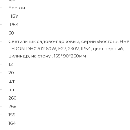
Бостон
НБУ
IP54
60
Светильник садово-парковый, серии «Бостон», НБУ
FERON DH0702 60W, E27, 230V, IP54, цвет черный,
цилиндр, на стену , 155*90*260мм
12
20
шт
шт
260
268
155
164