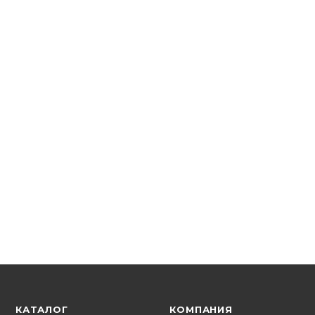
★
5
5
Systeme Electric
Выключатель ОП 1-м (белый) Blanca BLNVA101011
В наличии: 138
175.76
р.
/шт
181.20
р.
цена магазина
+
8.79 бонусов
КАТАЛОГ
КОМПАНИЯ