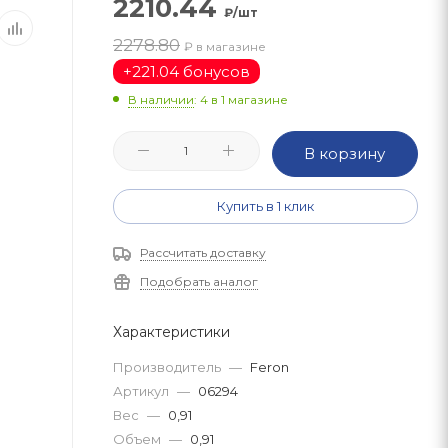
2210.44
₽/шт
2278.80
₽ в магазине
+
221.04 бонусов
В наличии
: 4
в 1 магазине
В корзину
Купить в 1 клик
Рассчитать доставку
Подобрать аналог
Характеристики
Производитель
—
Feron
Артикул
—
06294
Вес
—
0,91
Объем
—
0,91