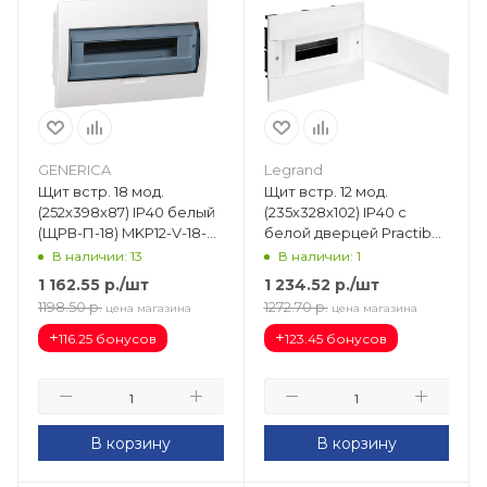
GENERICA
Legrand
Щит встр. 18 мод.
Щит встр. 12 мод.
(252х398х87) IP40 белый
(235х328х102) IP40 с
(ЩРВ-П-18) MKP12-V-18-
белой дверцей Practibox
41-G
S 135541
В наличии: 13
В наличии: 1
1 162.55
р.
/шт
1 234.52
р.
/шт
1198.50
р.
1272.70
р.
цена магазина
цена магазина
+
+
116.25 бонусов
123.45 бонусов
В корзину
В корзину