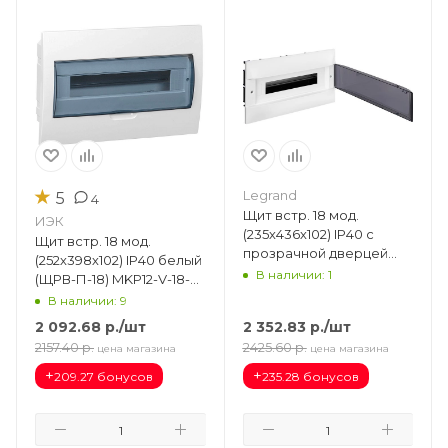
★
Legrand
5
4
Щит встр. 18 мод.
ИЭК
(235х436х102) IP40 с
Щит встр. 18 мод.
прозрачной дверцей
(252х398х102) IP40 белый
Practibox S 137556
В наличии: 1
(ЩРВ-П-18) MKP12-V-18-
40-10
В наличии: 9
2 092.68
р.
/шт
2 352.83
р.
/шт
2157.40
р.
2425.60
р.
цена магазина
цена магазина
+
+
209.27 бонусов
235.28 бонусов