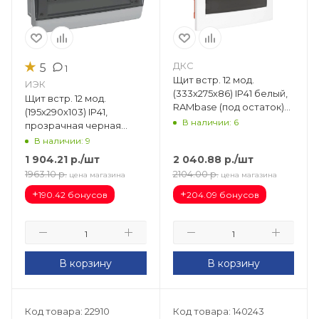
★
ДКС
5
1
Щит встр. 12 мод.
ИЭК
(333х275х86) IP41 белый,
Щит встр. 12 мод.
RAMbase (под остаток)
(195х290х103) IP41,
81512
В наличии: 6
прозрачная черная
дверца Tekfor UIC-KP12-
В наличии: 9
V-12-41-K01
1 904.21
р.
/шт
2 040.88
р.
/шт
1963.10
р.
2104.00
р.
цена магазина
цена магазина
+
+
190.42 бонусов
204.09 бонусов
В корзину
В корзину
Код товара: 22910
Код товара: 140243