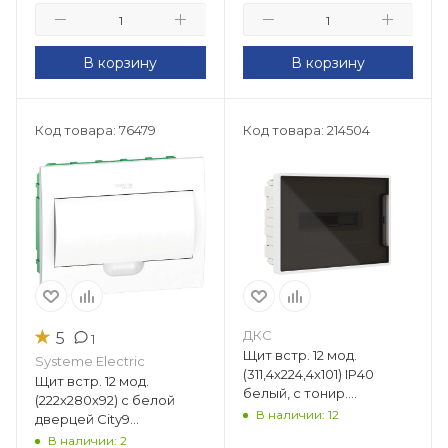
В корзину
В корзину
Код товара: 76479
Код товара: 214504
★
ДКС
5
1
Щит встр. 12 мод.
Systeme Electric
(311,4х224,4х101) IP40
Щит встр. 12 мод.
белый, с тонир.
(222х280х92) с белой
дверцей,с 2 шинами PEN
В наличии: 12
дверцей City9
на 6 и 8, FRAME F12B1WD
EZ9E112P2FRU
В наличии: 2