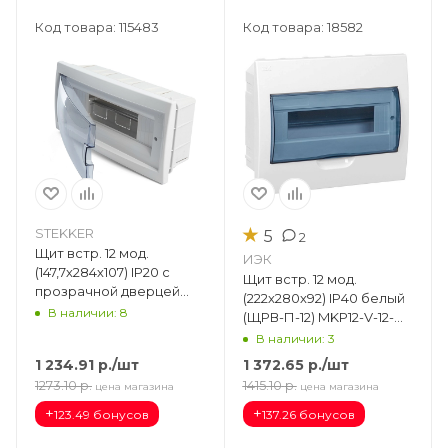
Код товара: 115483
Код товара: 18582
★
STEKKER
5
2
Щит встр. 12 мод.
ИЭК
(147,7х284х107) IP20 с
Щит встр. 12 мод.
прозрачной дверцей
(222х280х92) IP40 белый
Standart (КНС-12Д) 39653
В наличии: 8
(ЩРВ-П-12) MKP12-V-12-
40-10
В наличии: 3
1 234.91
р.
/шт
1 372.65
р.
/шт
1273.10
р.
1415.10
р.
цена магазина
цена магазина
+
+
123.49 бонусов
137.26 бонусов