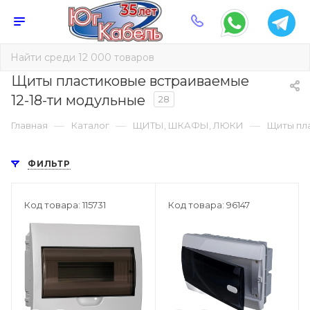
Щиты пластиковые встраиваемые
12-18-ти модульные
28
—
—
—
Главная
Каталог
ЩИТЫ, ШКАФЫ, ЛЮКИ
Щиты пл
ФИЛЬТР
Код товара: 115731
Код товара: 96147