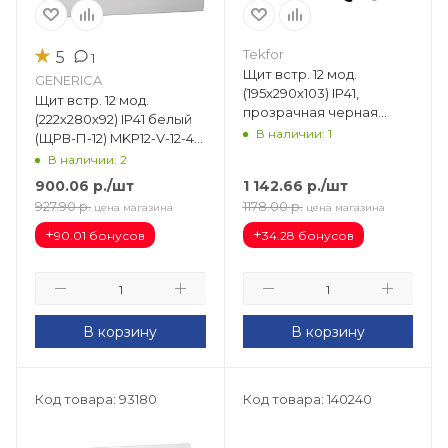
★
Tekfor
5
1
Щит встр. 12 мод.
GENERICA
(195х290х103) IP41,
Щит встр. 12 мод.
прозрачная черная
(222х280х92) IP41 белый
дверца CVK 40-12-1
В наличии: 1
(ЩРВ-П-12) MKP12-V-12-41-
G
В наличии: 2
900.06
р.
/шт
1 142.66
р.
/шт
927.90
р.
1178.00
р.
цена магазина
цена магазина
+
+
90.01 бонусов
34.28 бонусов
В корзину
В корзину
Код товара: 93180
Код товара: 140240