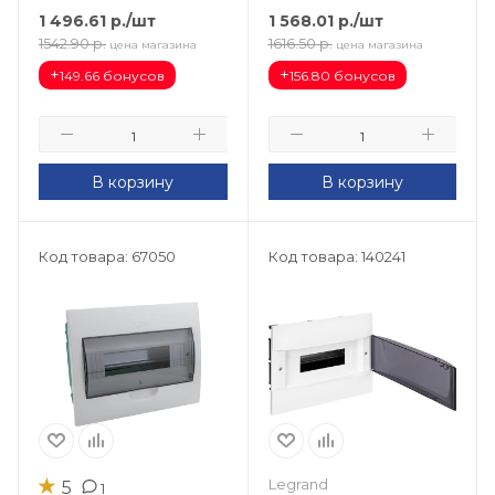
1 496.61
р.
/шт
1 568.01
р.
/шт
1542.90
р.
1616.50
р.
цена магазина
цена магазина
+
+
149.66 бонусов
156.80 бонусов
В корзину
В корзину
Код товара: 67050
Код товара: 140241
★
Legrand
5
1