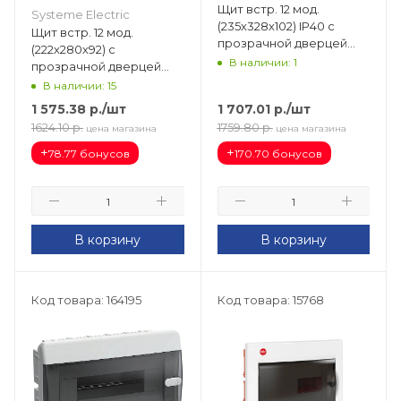
Щит встр. 12 мод.
Systeme Electric
(235х328х102) IP40 с
Щит встр. 12 мод.
прозрачной дверцей
(222х280х92) с
Practibox S 135551
В наличии: 1
прозрачной дверцей
City9 EZ9E112S2FRU
В наличии: 15
1 575.38
р.
/шт
1 707.01
р.
/шт
1624.10
р.
1759.80
р.
цена магазина
цена магазина
+
+
78.77 бонусов
170.70 бонусов
В корзину
В корзину
Код товара: 164195
Код товара: 15768