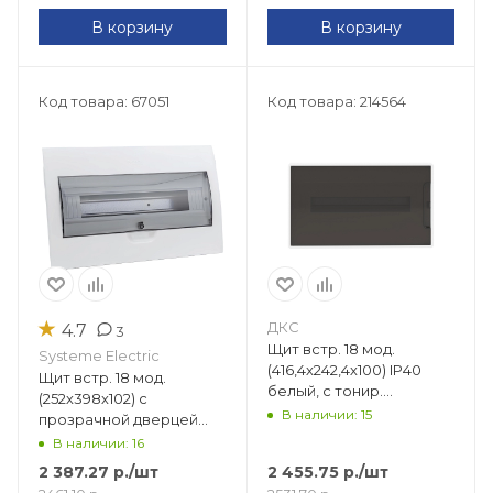
В корзину
В корзину
Код товара: 67051
Код товара: 214564
★
ДКС
4.7
3
Щит встр. 18 мод.
Systeme Electric
(416,4х242,4х100) IP40
Щит встр. 18 мод.
белый, с тонир.
(252х398х102) с
дверцей,с 2 шинами PEN
В наличии: 15
прозрачной дверцей
на 8 и10, FRAME F18B1WD
City9 EZ9E118S2FRU
В наличии: 16
2 387.27
р.
/шт
2 455.75
р.
/шт