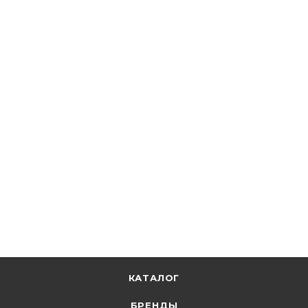
ПП Импульс
Зажим анкерный клиновидный РА 25х100 01-03009
В наличии: 10258
76.63
р.
/шт
79.00
р.
цена магазина
+
3.83 бонусов
В корзину
КАТАЛОГ
БРЕНДЫ