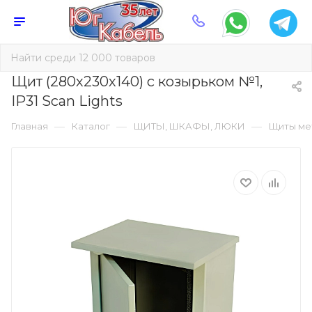
Щит (280х230х140) с козырьком №1,
IP31 Scan Lights
—
—
—
Главная
Каталог
ЩИТЫ, ШКАФЫ, ЛЮКИ
Щиты ме