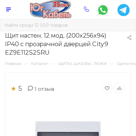
Щит настен. 12 мод. (200х256х94)
IP40 с прозрачной дверцей City9
EZ9E112S2SRU
—
—
—
Главная
Каталог
ЩИТЫ, ШКАФЫ, ЛЮКИ
Щиты пл
5
★
1
отзыв