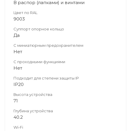
В распор (лапками) и винтами
Цвет по RAL
9003
Суппорт опорное кольцо
Да
С миниатюрным предохранителем
Нет
С проходными функциями
Нет
Подходит для степени защиты IP
IP20
Высота устройства
71
Глубина устройства
40.2
Wi-Fi