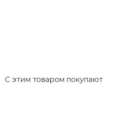
Щит настен. 12 мод. (311,4х224,4х102) IP40 белый, с
тонированной дверцей,с 2 шинами PEN, FRAME
F12W1WD
В наличии: 8
1 568.01
р.
/шт
1616.50
р.
цена магазина
+
156.80 бонусов
В корзину
С этим товаром покупают
Код товара: 70193