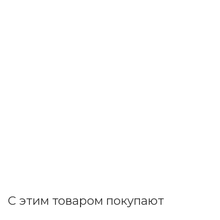
ДКС
Щит настен. 12 мод. (311,4х224,4х102) IP40 белый, с
тонированной дверцей,с 2 шинами PEN, FRAME
F12W1WD
В наличии: 8
1 568.01
р.
/шт
1616.50
р.
цена магазина
+
156.80 бонусов
В корзину
С этим товаром покупают