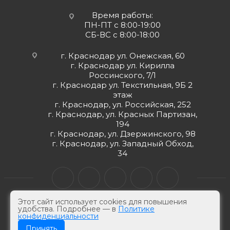
Время работы:
ПН-ПТ с 8:00-19:00
СБ-ВС с 8:00-18:00
г. Краснодар ул. Онежская, 60
г. Краснодар ул. Кирилла
Россинского, 7/1
г. Краснодар ул. Текстильная, 9Б 2
этаж
г. Краснодар, ул. Российская, 252
г. Краснодар, ул. Красных Партизан,
194
г. Краснодар, ул. Дзержинского, 98
г. Краснодар, ул. Западный Обход,
34
Этот сайт использует cookies для повышения
удобства. Подробнее — в
Политике
конфиденциальности
© ЮгКабель, 2026 г -
Электротехническая продукция
Принять