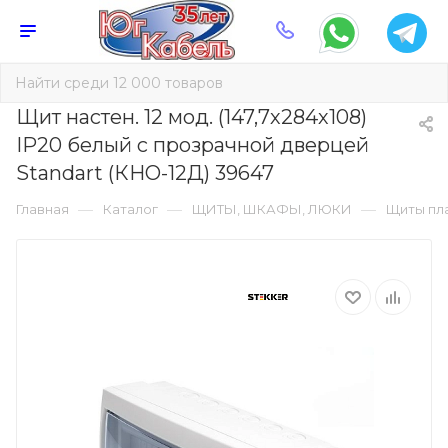
Щит настен. 12 мод. (147,7х284х108)
IP20 белый с прозрачной дверцей
Standart (КНО-12Д) 39647
—
—
—
Главная
Каталог
ЩИТЫ, ШКАФЫ, ЛЮКИ
Щиты пл