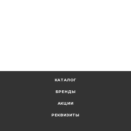
Кабель ВВГ-Пнг(А)-LS 3х4 Кабэкс
В наличии: 3624
213.40
р.
/м
220.00
р.
цена магазина
+
10.67 бонусов
В корзину
КАТАЛОГ
БРЕНДЫ
АКЦИИ
РЕКВИЗИТЫ