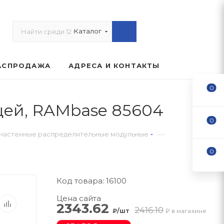
Каталог
АСПРОДАЖА
АДРЕСА И КОНТАКТЫ
0
рцей, RAMbase 85604
0
—
настенные распределительные модульные
0
Код товара: 16100
Цена сайта
2343.62
2416.10
₽/шт
₽ в магазине