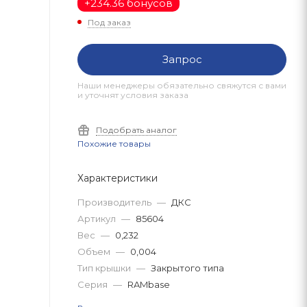
+
234.36 бонусов
Под заказ
Запрос
Наши менеджеры обязательно свяжутся с вами
и уточнят условия заказа
Подобрать аналог
Похожие товары
Характеристики
Производитель
—
ДКС
Артикул
—
85604
Вес
—
0,232
Объем
—
0,004
Тип крышки
—
Закрытого типа
Серия
—
RAMbase