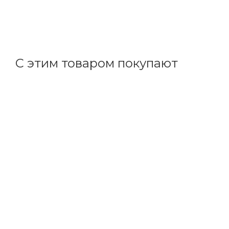
1 668.30
р.
/шт
1719.90
р.
цена магазина
+
166.83 бонусов
С этим товаром покупают
Код товара: 30077