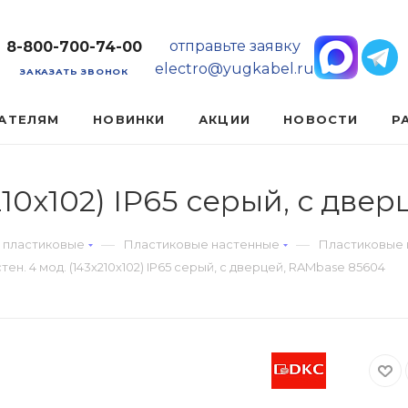
отправьте заявку
8-800-700-74-00
electro@yugkabel.ru
ЗАКАЗАТЬ ЗВОНОК
АТЕЛЯМ
НОВИНКИ
АКЦИИ
НОВОСТИ
Р
210х102) IP65 серый, с две
—
—
 пластиковые
Пластиковые настенные
Пластиковые 
тен. 4 мод. (143х210х102) IP65 серый, с дверцей, RAMbase 85604