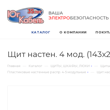
ВАША
ЭЛЕКТРО
БЕЗОПАСНОСТЬ
КАТАЛОГ
О КОМПАНИИ
ПОКУП
Щит настен. 4 мод. (143х
—
—
—
Главная
Каталог
ЩИТЫ, ШКАФЫ, ЛЮКИ
Щиты
—
Пластиковые настенные распр. 4-5 модульные
Щит нас