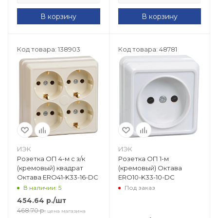
В корзину
В корзину
Код товара: 138903
Код товара: 48781
ИЭК
ИЭК
Розетка ОП 4-м с з/к
Розетка ОП 1-м
(кремовый) квадрат
(кремовый) Октава
Октава ERO41-K33-16-DC
ERO10-K33-10-DC
В наличии: 5
Под заказ
454.64
р.
/шт
468.70
р.
цена магазина