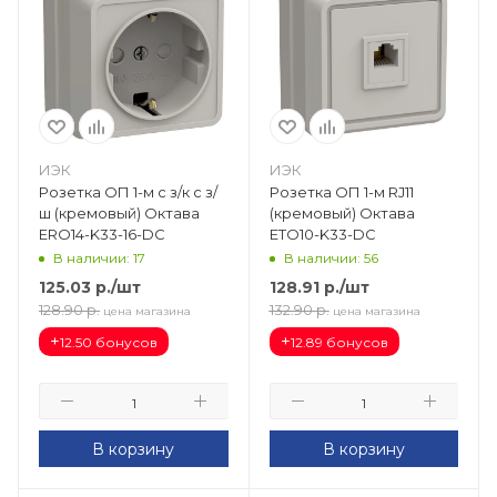
ИЭК
ИЭК
Розетка ОП 1-м с з/к с з/
Розетка ОП 1-м RJ11
ш (кремовый) Октава
(кремовый) Октава
ERO14-K33-16-DC
ETO10-K33-DC
В наличии: 17
В наличии: 56
125.03
р.
/шт
128.91
р.
/шт
128.90
р.
132.90
р.
цена магазина
цена магазина
+
+
12.50 бонусов
12.89 бонусов
В корзину
В корзину