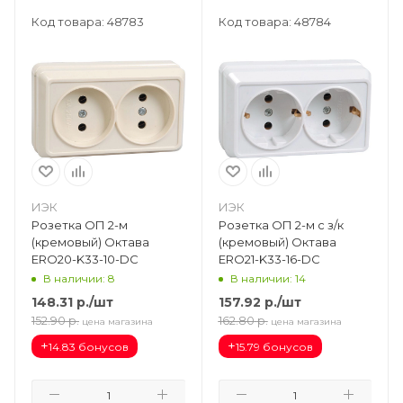
Код товара: 48783
Код товара: 48784
ИЭК
ИЭК
Розетка ОП 2-м
Розетка ОП 2-м с з/к
(кремовый) Октава
(кремовый) Октава
ERO20-K33-10-DC
ERO21-K33-16-DC
В наличии: 8
В наличии: 14
148.31
р.
/шт
157.92
р.
/шт
152.90
р.
162.80
р.
цена магазина
цена магазина
+
+
14.83 бонусов
15.79 бонусов