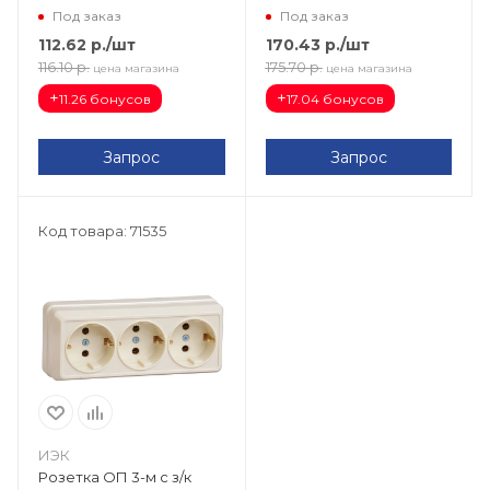
Под заказ
Под заказ
112.62
р.
/шт
170.43
р.
/шт
116.10
р.
175.70
р.
цена магазина
цена магазина
+
+
11.26 бонусов
17.04 бонусов
Запрос
Запрос
Код товара: 71535
ИЭК
Розетка ОП 3-м с з/к