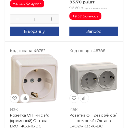
93.70
р.
/шт
+
45.46 бонусов
96.60
р.
цена магазина
+
9.37 бонусов
В корзину
Запрос
Код товара: 48782
Код товара: 48788
ИЭК
ИЭК
Розетка ОП 1-м с з/к
Розетка ОП 2-м с з/к с з/
(кремовый) Октава
ш (кремовый) Октава
ERO11-K33-16-DC
ERO24-K33-16-DC