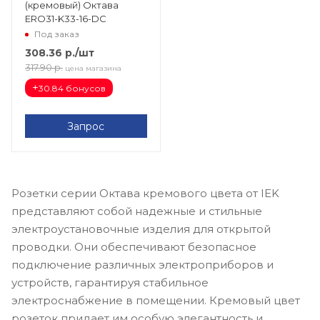
(кремовый) Октава
ERO31-K33-16-DC
Под заказ
308.36
р.
/шт
317.90
р.
цена магазина
+
30.84 бонусов
Запрос
Розетки серии Октава кремового цвета от IEK
представляют собой надежные и стильные
электроустановочные изделия для открытой
проводки. Они обеспечивают безопасное
подключение различных электроприборов и
устройств, гарантируя стабильное
электроснабжение в помещении. Кремовый цвет
розеток придает им особую элегантность и