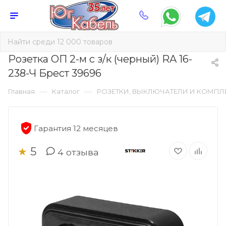
Розетка ОП 2-м с з/к (черный) RA 16-
238-Ч Брест 39696
—
—
Главная
Каталог
РОЗЕТКИ, ВЫКЛЮЧАТЕЛИ И КОМП
Гарантия 12 месяцев
5
★
4
отзыва