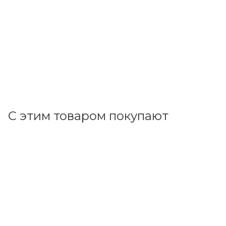
Розетка ОП 4-м с з/к (черный) RA 16-466-Ч Брест 39704
В наличии: 74
769.50
р.
/шт
793.30
р.
цена магазина
+
76.95 бонусов
В корзину
С этим товаром покупают
Код товара: 70975