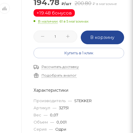
194.78
200.80
₽/шт
₽ в магазине
+
19.48 бонусов
В наличии
: 61
в 5 магазинах
В корзину
Купить в 1 клик
Рассчитать доставку
Подобрать аналог
Характеристики
Производитель
—
STEKKER
Артикул
—
32751
Вес
—
0,07
Объем
—
0,001
Серия
—
Одри