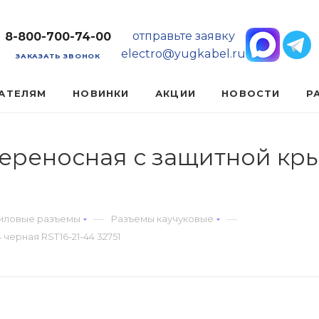
отправьте заявку
8-800-700-74-00
electro@yugkabel.ru
ЗАКАЗАТЬ ЗВОНОК
АТЕЛЯМ
НОВИНКИ
АКЦИИ
НОВОСТИ
Р
А переносная с защитной к
—
—
иловые разъемы
Разъемы каучуковые
 черная RST16-21-44 32751