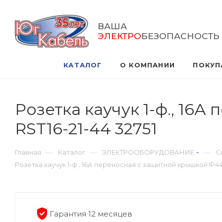
ВАША
ЭЛЕКТРО
БЕЗОПАСНОСТЬ
КАТАЛОГ
О КОМПАНИИ
ПОКУП
Розетка каучук 1-ф., 16
RST16-21-44 32751
—
—
—
Главная
Каталог
ЭЛЕКТРООБОРУДОВАНИЕ
С
Розетка каучук 1-ф., 16А переносная с защитной крышкой IP44
Гарантия 12 месяцев