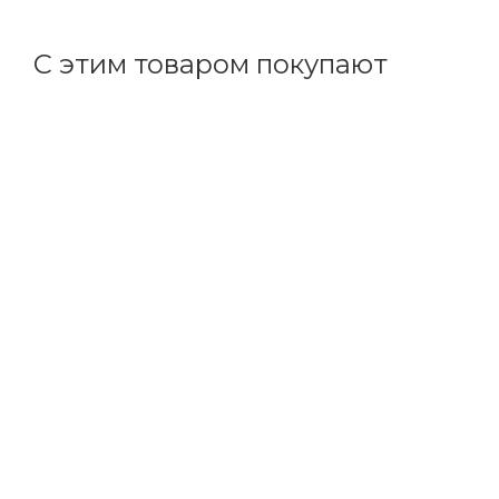
+
21.75 бонусов
С этим товаром покупают
Код товара: 30489