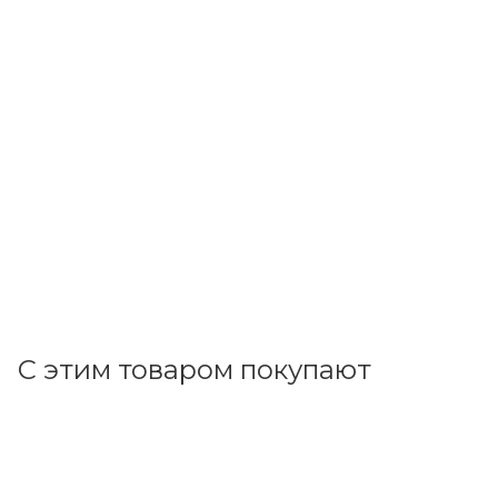
EKF
Вилка каучук 1-ф., 16А прямая IP44 черная 230В в уп. EKF
PRO RPS-011-16-230-44-r
В наличии: 19
217.47
р.
/шт
224.20
р.
цена магазина
+
21.75 бонусов
В корзину
С этим товаром покупают
Код товара: 28735