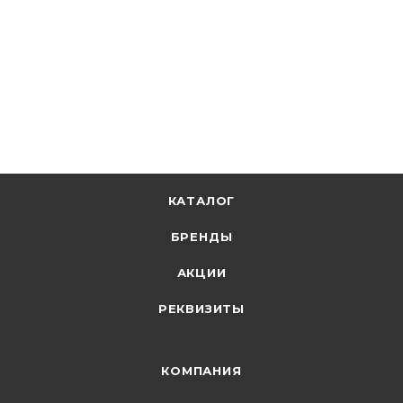
98.75
р.
/м
101.80
р.
цена магазина
+
4.94 бонусов
В корзину
КАТАЛОГ
БРЕНДЫ
АКЦИИ
РЕКВИЗИТЫ
КОМПАНИЯ