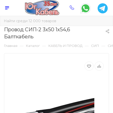
Провод СИП-2 3х50 1х54,6
Балткабель
—
—
—
—
Главная
Каталог
КАБЕЛЬ И ПРОВОД
СИП
СИ