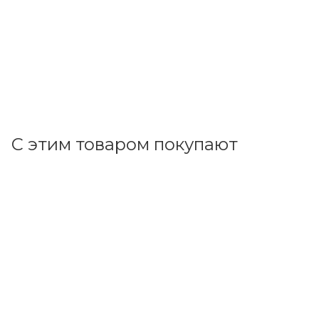
В наличии: 507
129.50
р.
/м
133.50
р.
цена магазина
+
6.47 бонусов
В корзину
С этим товаром покупают
Код товара: 164859