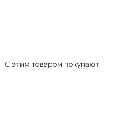
В наличии: 1353
55.10
р.
/м
56.80
р.
цена магазина
+
5.51 бонусов
В корзину
С этим товаром покупают
Код товара: 153390