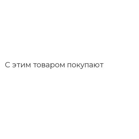
В наличии: 1373
55.10
р.
/м
56.80
р.
цена магазина
+
5.51 бонусов
В корзину
С этим товаром покупают
Код товара: 70975