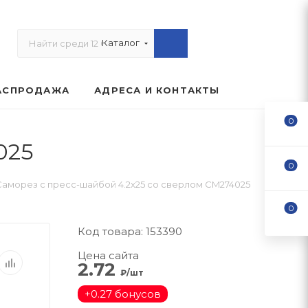
Каталог
АСПРОДАЖА
АДРЕСА И КОНТАКТЫ
0
025
0
Саморез с пресс-шайбой 4.2x25 со сверлом CM274025
0
Код товара: 153390
Цена сайта
2.72
₽/шт
+
0.27 бонусов