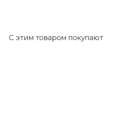
144.53
р.
/упак
149.00
р.
цена магазина
+
14.45 бонусов
С этим товаром покупают
Код товара: 11545