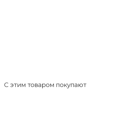
Feron
Патрон Е27 керамический (LH01) 22327
В наличии: 1
36.47
р.
/шт
37.60
р.
цена магазина
+
3.65 бонусов
В корзину
С этим товаром покупают
Код товара: 86027