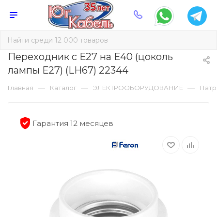
Переходник с Е27 на Е40 (цоколь
лампы Е27) (LH67) 22344
—
—
—
Главная
Каталог
ЭЛЕКТРООБОРУДОВАНИЕ
Патр
Гарантия 12 месяцев