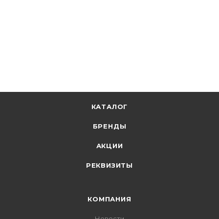
244.54
р.
/шт
252.10
р.
цена магазина
+
12.23 бонусов
В корзину
КАТАЛОГ
БРЕНДЫ
АКЦИИ
РЕКВИЗИТЫ
КОМПАНИЯ
Новости