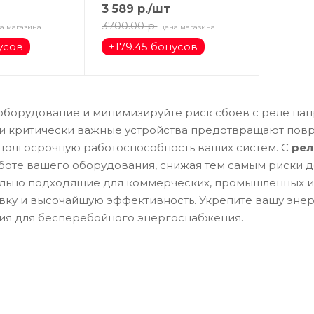
3 589
р.
/шт
3700.00
р.
а магазина
цена магазина
усов
+
179.45 бонусов
оборудование и минимизируйте риск сбоев с реле на
ти критически важные устройства предотвращают пов
 долгосрочную работоспособность ваших систем. С
рел
боте вашего оборудования, снижая тем самым риски 
ально подходящие для коммерческих, промышленных и
вку и высочайшую эффективность. Укрепите вашу энер
ия для бесперебойного энергоснабжения.