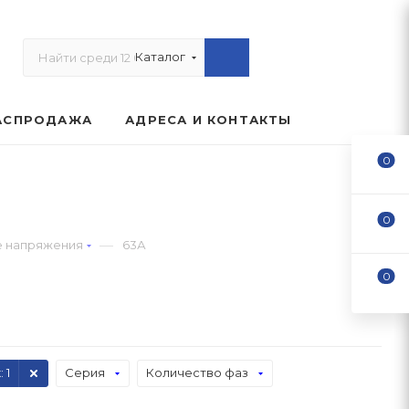
Каталог
АСПРОДАЖА
АДРЕСА И КОНТАКТЫ
0
0
—
е напряжения
63А
0
к
: 1
Серия
Количество фаз