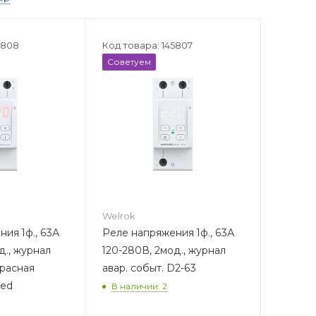
5808
Код товара: 145807
Советуем
Welrok
ия 1ф., 63А
Реле напряжения 1ф., 63А
д., журнал
120-280В, 2мод., журнал
красная
авар. событ. D2-63
red
В наличии: 2