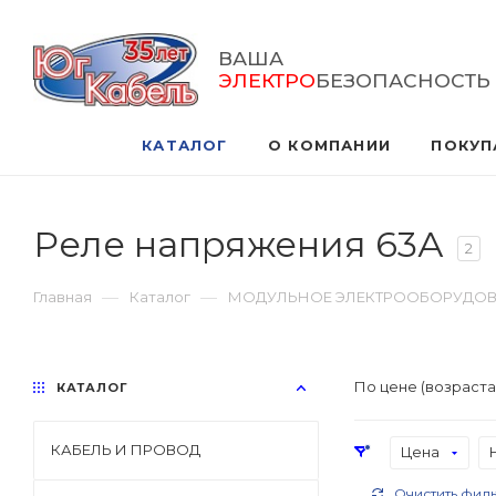
ВАША
ЭЛЕКТРО
БЕЗОПАСНОСТЬ
КАТАЛОГ
О КОМПАНИИ
ПОКУП
Реле напряжения 63А
2
—
—
Главная
Каталог
МОДУЛЬНОЕ ЭЛЕКТРООБОРУДО
По цене (возраст
КАТАЛОГ
КАБЕЛЬ И ПРОВОД
Цена
Очистить филь