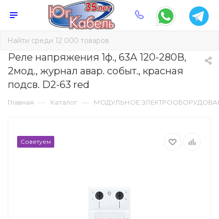
Реле напряжения 1ф., 63А 120-280В,
2мод., журнал авар. событ., красная
подсв. D2-63 red
—
—
Главная
Каталог
МОДУЛЬНОЕ ЭЛЕКТРООБОРУДОВА
Советуем