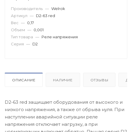
Производитель
—
Welrok
Артикул
—
D2-63 red
Вес
—
0,17
Объем
—
0,001
Тип товара
—
Реле напряжения
Серия
—
D2
ОПИСАНИЕ
НАЛИЧИЕ
ОТЗЫВЫ
ДО
D2-63 red защищает оборудования от высокого и
низкого напряжения, а также от обрыва нуля. При
наступлении аварийной ситуации реле
напряжения отключает нагрузку, а при
нормализации включает обратно. Данная серия D2