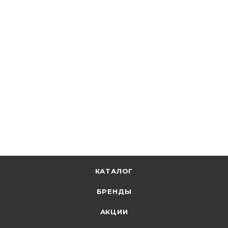
★
5
28
Systeme Electric
Выкл. автомат. 1Р С16А 4,5кА Сity9 C9F34116
В наличии: 38
355.02
р.
/шт
366.00
р.
цена магазина
+
17.75 бонусов
В корзину
КАТАЛОГ
БРЕНДЫ
АКЦИИ