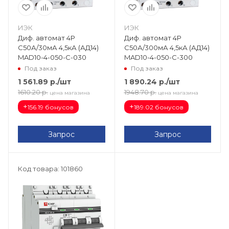
ИЭК
ИЭК
Диф. автомат 4Р
Диф. автомат 4Р
С50А/30мА 4,5кА (АД14)
С50А/300мА 4,5кА (АД14)
MAD10-4-050-C-030
MAD10-4-050-C-300
Под заказ
Под заказ
1 561.89
р.
/шт
1 890.24
р.
/шт
1610.20
р.
1948.70
р.
цена магазина
цена магазина
+
+
156.19 бонусов
189.02 бонусов
Запрос
Запрос
Код товара: 101860