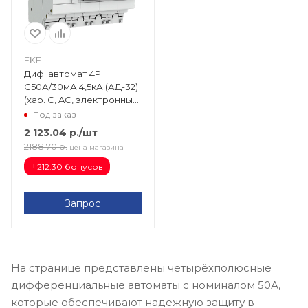
EKF
Диф. автомат 4Р
С50А/30мА 4,5кА (АД-32)
(хар. C, AC, электронный,
защита 270В) EKF
Под заказ
PROxima DA32-50-30-4P-
2 123.04
р.
/шт
pro
2188.70
р.
цена магазина
+
212.30 бонусов
Запрос
На странице представлены четырёхполюсные
дифференциальные автоматы с номиналом 50А,
которые обеспечивают надежную защиту в