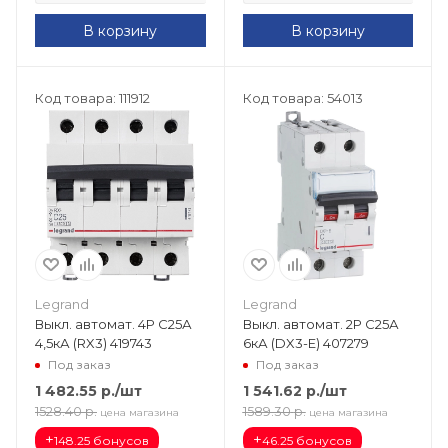
В корзину
В корзину
Код товара: 111912
Код товара: 54013
Legrand
Legrand
Выкл. автомат. 4Р С25А
Выкл. автомат. 2Р С25А
4,5кА (RX3) 419743
6кА (DX3-Е) 407279
Под заказ
Под заказ
1 482.55
р.
/шт
1 541.62
р.
/шт
1528.40
р.
1589.30
р.
цена магазина
цена магазина
+
+
148.25 бонусов
46.25 бонусов