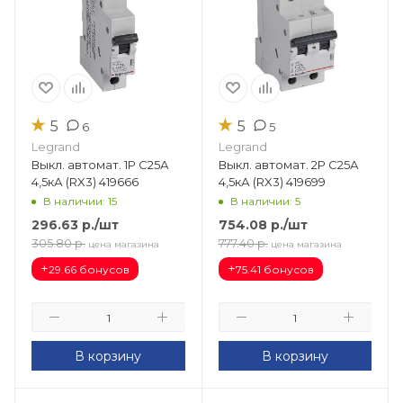
★
★
5
5
6
5
Legrand
Legrand
Выкл. автомат. 1Р С25А
Выкл. автомат. 2Р С25А
4,5кА (RX3) 419666
4,5кА (RX3) 419699
В наличии: 15
В наличии: 5
296.63
р.
/шт
754.08
р.
/шт
305.80
р.
777.40
р.
цена магазина
цена магазина
+
+
29.66 бонусов
75.41 бонусов
В корзину
В корзину