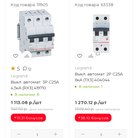
Код товара: 111905
Код товара: 63338
★
Legrand
5
12
Выкл. автомат. 2Р С25А
Legrand
6кА (TX3) 404044
Выкл. автомат. 3Р С25А
В наличии: 1
4,5кА (RX3) 419710
В наличии: 8
1 113.08
р.
/шт
1 270.12
р.
/шт
1147.50
р.
1309.40
р.
цена магазина
цена магазина
+
+
111.31 бонусов
38.10 бонусов