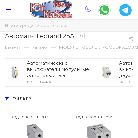
Автоматы Legrand 25A
6
—
—
Главная
Каталог
МОДУЛЬНОЕ ЭЛЕКТРООБОРУДОВА
Автоматические
Автома
выключатели модульные
выключ
однополюсные
двухпо
153 ТОВАРА
146 ТОВ
ФИЛЬТР
Код товара: 111887
Код товара: 111896