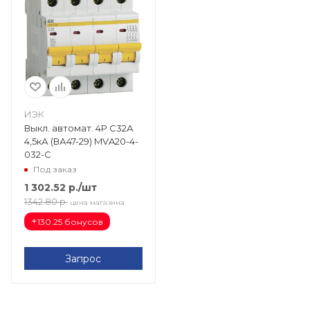
ИЭК
Выкл. автомат. 4Р С32А
4,5кА (ВА47-29) MVA20-4-
032-C
Под заказ
1 302.52
р.
/шт
1342.80
р.
цена магазина
+
130.25 бонусов
Запрос