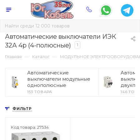
Автоматические выключатели ИЭК
32А 4p (4-полюсные)
1
—
—
Главная
Каталог
МОДУЛЬНОЕ ЭЛЕКТРООБОРУДОВА
Автоматические
Автома
выключатели модульные
выключ
однополюсные
двухпо
153 ТОВАРА
146 ТОВ
ФИЛЬТР
Код товара: 27534