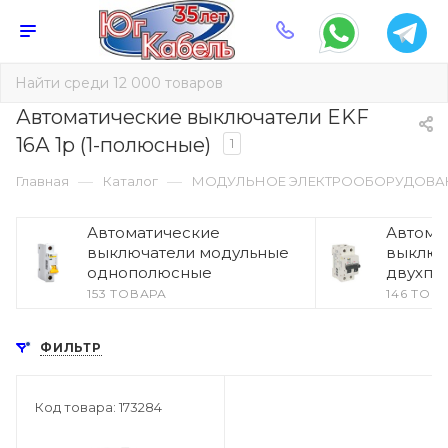
Автоматические выключатели EKF
16А 1p (1-полюсные)
1
—
—
Главная
Каталог
МОДУЛЬНОЕ ЭЛЕКТРООБОРУДОВА
Автоматические
Автома
выключатели модульные
выключ
однополюсные
двухпо
153 ТОВАРА
146 ТОВ
ФИЛЬТР
Код товара: 173284