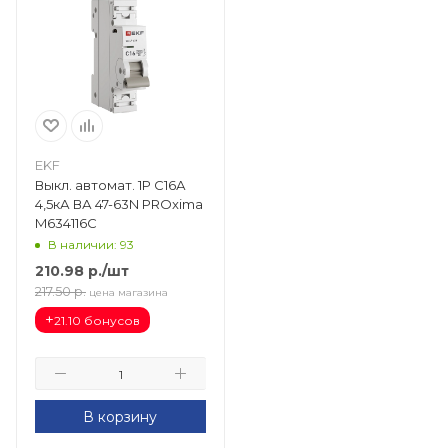
EKF
Выкл. автомат. 1Р С16А
4,5кА ВА 47-63N PROxima
M634116C
В наличии: 93
210.98
р.
/шт
217.50
р.
цена магазина
+
21.10 бонусов
В корзину