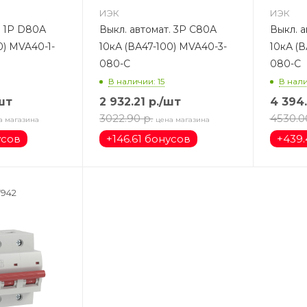
ИЭК
ИЭК
. 1Р D80А
Выкл. автомат. 3Р С80А
Выкл. 
0) MVA40-1-
10кА (ВА47-100) MVA40-3-
10кА (
080-C
080-C
В наличии: 15
В нали
шт
2 932.21
р.
/шт
4 394.
3022.90
р.
4530.0
а магазина
цена магазина
усов
+
146.61 бонусов
+
439.
7942