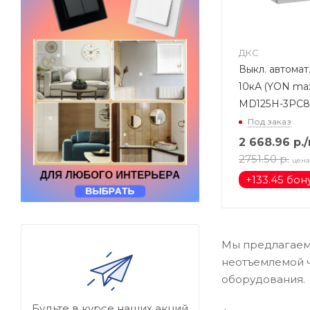
ДКС
Выкл. автомат
10кА (YON ma
MD125H-3PC
Под заказ
2 668.96
р.
2751.50
р.
цена
+
133.45 бон
Мы предлагаем
неотъемлемой ч
оборудования.
Будьте в курсе наших акций