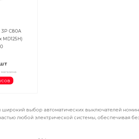
. 3Р С80А
x MD125H)
80
/шт
 магазина
усов
 широкий выбор автоматических выключателей номин
астью любой электрической системы, обеспечивая бе