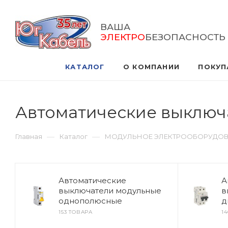
ВАША
ЭЛЕКТРО
БЕЗОПАСНОСТЬ
КАТАЛОГ
О КОМПАНИИ
ПОКУП
Автоматические выключ
—
—
Главная
Каталог
МОДУЛЬНОЕ ЭЛЕКТРООБОРУДО
Автоматические
А
выключатели модульные
в
однополюсные
д
153 ТОВАРА
1