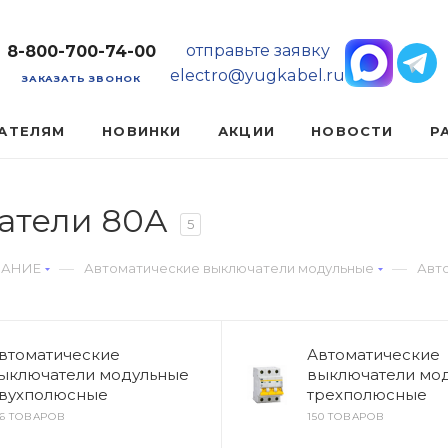
отправьте заявку
8-800-700-74-00
electro@yugkabel.ru
ЗАКАЗАТЬ ЗВОНОК
АТЕЛЯМ
НОВИНКИ
АКЦИИ
НОВОСТИ
Р
атели 80А
5
—
—
ВАНИЕ
Автоматические выключатели модульные
Авт
втоматические
Автоматические
ыключатели модульные
выключатели мо
вухполюсные
трехполюсные
46 ТОВАРОВ
150 ТОВАРОВ