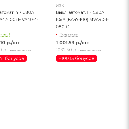
ИЭК
автомат. 4Р С80А
Выкл. автомат. 1Р C80А
ВА47-100) MVA40-4-
10кА (ВА47-100) MVA40-1-
080-C
чии: 1
Под заказ
10
р.
/шт
1 001.53
р.
/шт
0
р.
1032.50
р.
цена магазина
цена магазина
41 бонусов
+
100.15 бонусов